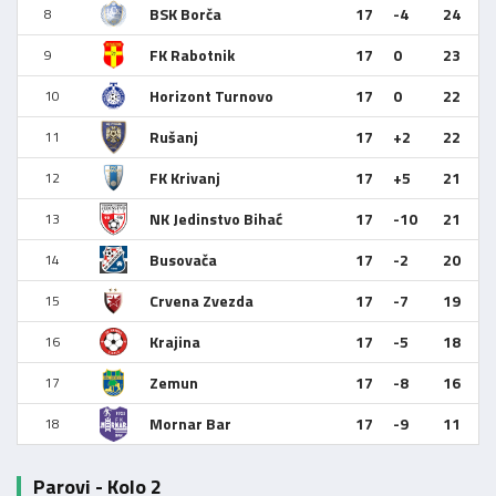
BSK Borča
17
-4
24
8
FK Rabotnik
17
0
23
9
Horizont Turnovo
17
0
22
10
Rušanj
17
+2
22
11
FK Krivanj
17
+5
21
12
NK Jedinstvo Bihać
17
-10
21
13
Busovača
17
-2
20
14
Crvena Zvezda
17
-7
19
15
Krajina
17
-5
18
16
Zemun
17
-8
16
17
Mornar Bar
17
-9
11
18
Parovi - Kolo 2