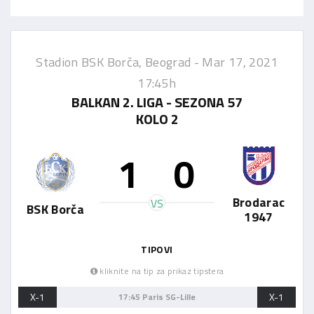
Stadion BSK Borča, Beograd -
Mar 17, 2021
17:45h
BALKAN 2. LIGA - SEZONA 57
KOLO 2
1
0
Brodarac
VS
BSK Borča
1947
TIPOVI
kliknite na tip za prikaz tipstera
X-1
X-1
17:45 Paris SG-Lille