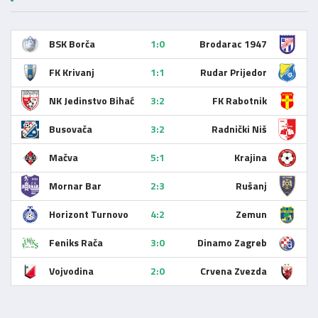
BSK Borča
1:0
Brodarac 1947
FK Krivanj
1:1
Rudar Prijedor
NK Jedinstvo Bihać
3:2
FK Rabotnik
Busovača
3:2
Radnički Niš
Mačva
5:1
Krajina
Mornar Bar
2:3
Rušanj
Horizont Turnovo
4:2
Zemun
Feniks Rača
3:0
Dinamo Zagreb
Vojvodina
2:0
Crvena Zvezda