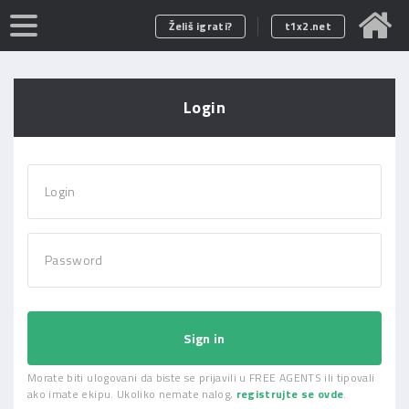
Želiš igrati?
t1x2.net
Login
Login
Password
Sign in
Morate biti ulogovani da biste se prijavili u FREE AGENTS ili tipovali
ako imate ekipu. Ukoliko nemate nalog,
registrujte se ovde
.