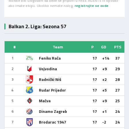
Morate biti ulogovani da biste se prijavili u FREE AGENTS ili tipovali
ako imate ekipu. Ukoliko nemate nalog,
registrujte se ovde
.
Balkan 2. Liga: Sezona 57
#
Team
P
GD
PTS
Feniks Rača
17
+14
37
1
Vojvodina
17
+9
29
2
Radnički Niš
17
+2
28
3
Rudar Prijedor
17
+5
27
4
Mačva
17
+9
25
5
Dinamo Zagreb
17
+1
24
6
Brodarac 1947
17
-2
24
7