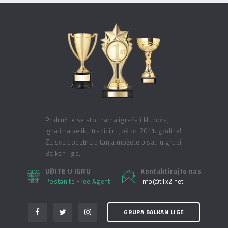
Pridružite se stotinama igrača i klubova,
igra ima veliku tradiciju, još od 2011. godine!
Za sva dodatna pitanja možete pisati u grupi
Balkan lige.
UĐITE U IGRU
Kontaktirajte nas
Postanite Free Agent
info@t1x2.net
GRUPA BALKAN LIGE