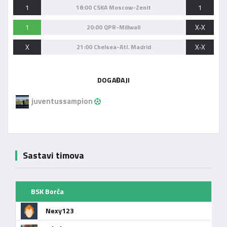
1
1
18:00 CSKA Moscow-Zenit
1
X-X
20:00 QPR-Millwall
X
X-X
21:00 Chelsea-Atl. Madrid
DOGAĐAJI
juventussampion
Sastavi timova
BSK Borča
Nexy123