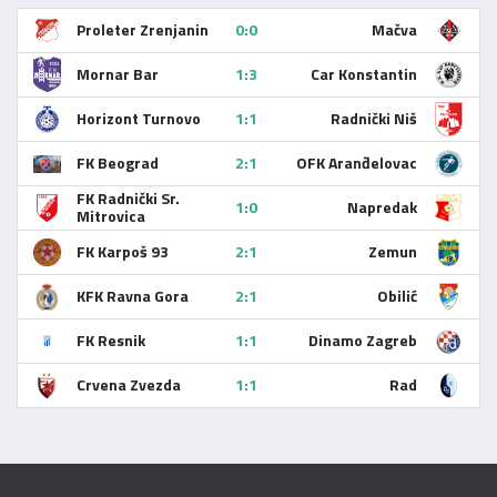
Proleter Zrenjanin
0:0
Mačva
Mornar Bar
1:3
Car Konstantin
Horizont Turnovo
1:1
Radnički Niš
FK Beograd
2:1
OFK Aranđelovac
FK Radnički Sr.
1:0
Napredak
Mitrovica
FK Karpoš 93
2:1
Zemun
KFK Ravna Gora
2:1
Obilić
FK Resnik
1:1
Dinamo Zagreb
Crvena Zvezda
1:1
Rad