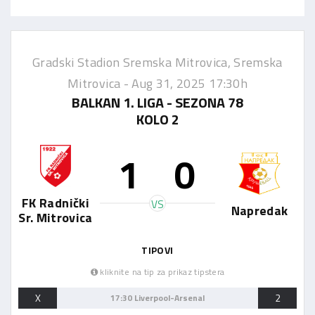
Gradski Stadion Sremska Mitrovica, Sremska
Mitrovica -
Aug 31, 2025 17:30h
BALKAN 1. LIGA - SEZONA 78
KOLO 2
1
0
FK Radnički
VS
Napredak
Sr. Mitrovica
TIPOVI
kliknite na tip za prikaz tipstera
X
2
17:30 Liverpool-Arsenal