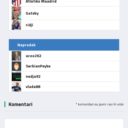
Atletiko Maadrid
Gatsby
ridji
Napredak
acoo262
SerbianPsyke
nedja92
vlada88
Komentari
* komentari su javni i svi ih vide