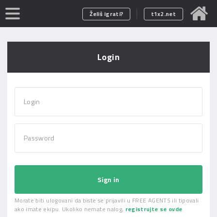
Želiš igrati?
t1x2.net
Login
Login
Password
Sign in
Morate biti ulogovani da biste se prijavili u FREE AGENTS ili tipovali
ako imate ekipu. Ukoliko nemate nalog,
registrujte se ovde
.