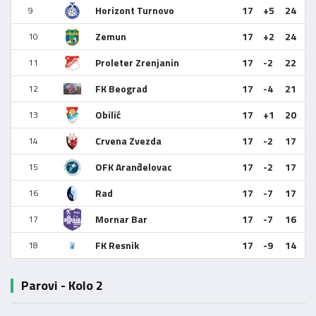
Horizont Turnovo
17
+5
24
9
Zemun
17
+2
24
10
Proleter Zrenjanin
17
-2
22
11
FK Beograd
17
-4
21
12
Obilić
17
+1
20
13
Crvena Zvezda
17
-2
17
14
OFK Aranđelovac
17
-2
17
15
Rad
17
-7
17
16
Mornar Bar
17
-7
16
17
FK Resnik
17
-9
14
18
Parovi - Kolo 2