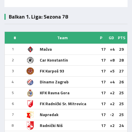
Balkan 1. Liga: Sezona 78
#
Team
P
GD
PTS
Mačva
17
+4
29
1
Car Konstantin
17
+8
28
2
FK Karpoš 93
17
+5
27
3
Dinamo Zagreb
17
+4
26
4
KFK Ravna Gora
17
+2
25
5
FK Radnički Sr. Mitrovica
17
+2
25
6
Napredak
17
-2
25
7
Radnički Niš
17
+2
24
8