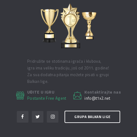
Pridružite se stotinama igrača i klubova,
igra ima veliku tradiciju, još od 2011. godine!
Za sva dodatna pitanja možete pisati u grupi
Balkan lige.
UĐITE U IGRU
Kontaktirajte nas
Postanite Free Agent
info@t1x2.net
GRUPA BALKAN LIGE