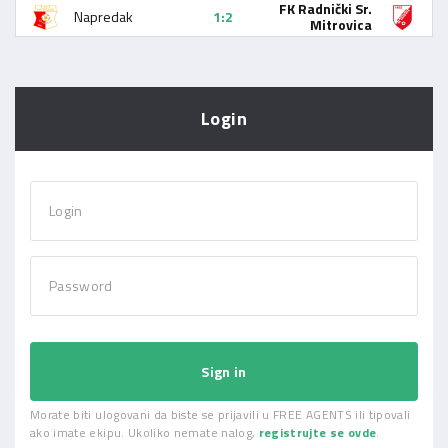
FK Radnički Sr.
Napredak
1:2
Mitrovica
Login
Login
Password
Sign in
Morate biti ulogovani da biste se prijavili u FREE AGENTS ili tipovali
ako imate ekipu. Ukoliko nemate nalog,
registrujte se ovde
.