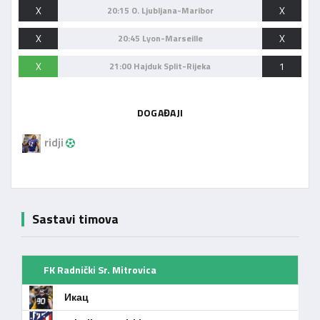
X
X
20:15 O. Ljubljana-Maribor
X
X
20:45 Lyon-Marseille
X
1
21:00 Hajduk Split-Rijeka
DOGAĐAJI
ridji
Sastavi timova
FK Radnički Sr. Mitrovica
Икац