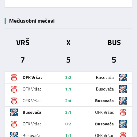
Međusobni mečevi
VRŠ
X
BUS
7
5
5
OFK Vršac
3:2
Busovača
OFK Vršac
1:1
Busovača
OFK Vršac
2:4
Busovača
Busovača
2:1
OFK Vršac
OFK Vršac
0:2
Busovača
Busovača
1:1
OFK Vršac