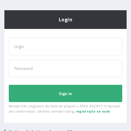
Login
Login
Password
Sign in
Morate biti ulogovani da biste se prijavili u FREE AGENTS ili tipovali
ako imate ekipu. Ukoliko nemate nalog,
registrujte se ovde
.