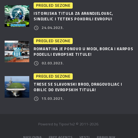
PREGLED SEZONE
ISTORIJSKA TITULA ZA ARANDJELOVAC,
SINDJELIC I TETEKS POKORILI EVROPU!
24.04.2023.
PREGLED SEZONE
ROMANTIKA JE PONOVO U MODI, BORCA I KARPOS
PODELILI EVROPSKE TITULE!
02.03.2023.
PREGLED SEZONE
TRESE SE SLAVONSKI BROD, DRAGOVOLJAC I
OBILIC DO EVROPSKIH TITULA!
15.03.2021.
Powered by
Tipovi1x2
©
2011-
2026
.
NASLOVNA
FREE AGENTS
VESTI
PRAVILNIK