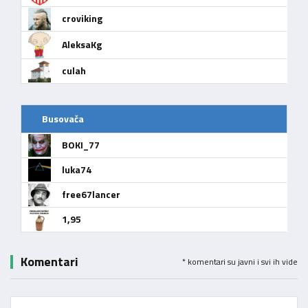
croviking
AleksaKg
culah
Busovača
BOKI_77
luka74
free67lancer
1,95
Komentari
* komentari su javni i svi ih vide