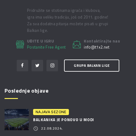
Pridružite se stotinama igrača i klubova,
igra ima veliku tradiciju, još od 2011. godine!
Za sva dodatna pitanja možete pisati u grupi
Balkan lige.
UĐITE U IGRU
Kontaktirajte nas
Postanite Free Agent
info@t1x2.net
GRUPA BALKAN LIGE
Poslednje objave
NAJAVA SEZONE
BALKANIKA JE PONOVO U MODI
22.08.2024.