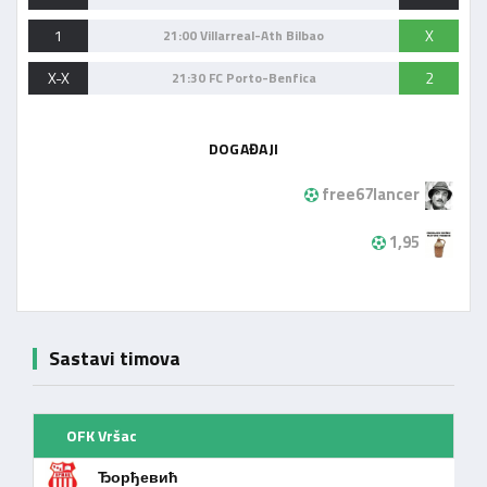
1
X
21:00 Villarreal-Ath Bilbao
X-X
2
21:30 FC Porto-Benfica
DOGAĐAJI
free67lancer
1,95
Sastavi timova
OFK Vršac
Ђорђевић