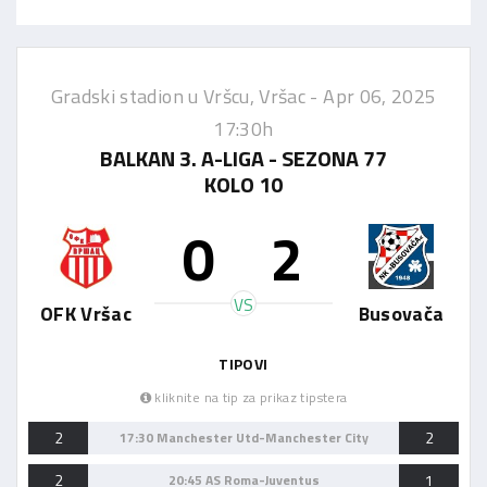
Gradski stadion u Vršcu, Vršac -
Apr 06, 2025
17:30h
BALKAN 3. A-LIGA - SEZONA 77
KOLO 10
0
2
VS
OFK Vršac
Busovača
TIPOVI
kliknite na tip za prikaz tipstera
2
2
17:30 Manchester Utd-Manchester City
2
1
20:45 AS Roma-Juventus