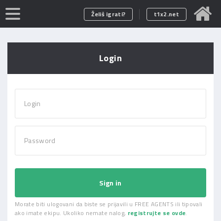
Želiš igrati?
t1x2.net
Login
Login
Password
Sign in
Morate biti ulogovani da biste se prijavili u FREE AGENTS ili tipovali
ako imate ekipu. Ukoliko nemate nalog,
registrujte se ovde
.