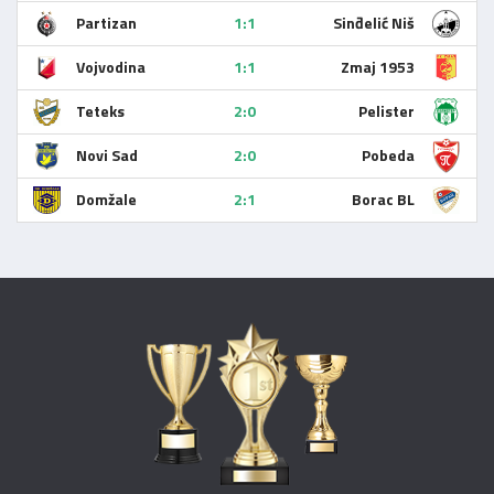
Partizan
1:1
Sinđelić Niš
Vojvodina
1:1
Zmaj 1953
Teteks
2:0
Pelister
Novi Sad
2:0
Pobeda
Domžale
2:1
Borac BL