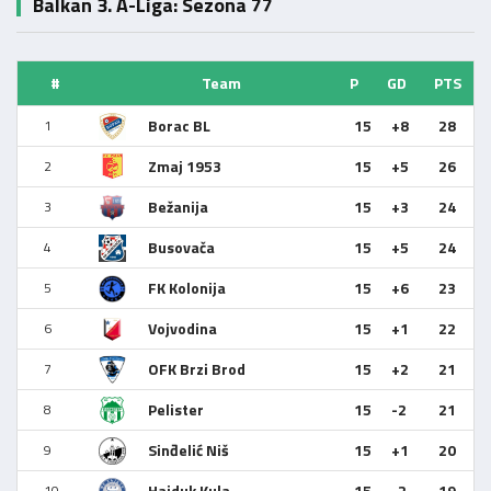
Balkan 3. A-Liga: Sezona 77
#
Team
P
GD
PTS
Borac BL
15
+8
28
1
Zmaj 1953
15
+5
26
2
Bežanija
15
+3
24
3
Busovača
15
+5
24
4
FK Kolonija
15
+6
23
5
Vojvodina
15
+1
22
6
OFK Brzi Brod
15
+2
21
7
Pelister
15
-2
21
8
Sinđelić Niš
15
+1
20
9
Hajduk Kula
15
-2
19
10