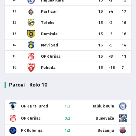
Partizan
15
+4
17
11
Teteks
15
-2
16
12
Domžale
15
-3
16
13
Novi Sad
15
-5
14
14
OFK Vršac
15
-8
11
15
Pobeda
15
-13
7
16
Parovi - Kolo 10
OFK Brzi Brod
1:3
Hajduk Kula
OFK Vršac
0:2
Busovača
FK Kolonija
1:2
Bežanija