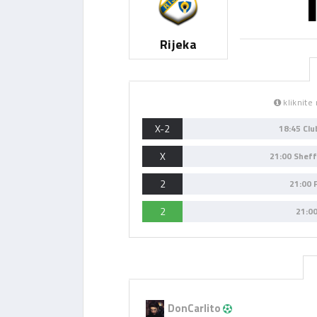
Rijeka
kliknite 
X-2
18:45 Cl
X
21:00 Shef
2
21:00 
2
21:0
DonCarlito