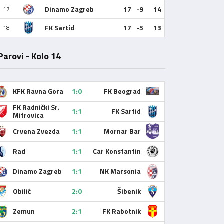
Dinamo Zagreb
17
-9
14
17
FK Sartid
17
-5
13
18
Parovi - Kolo 14
KFK Ravna Gora
1:0
FK Beograd
FK Radnički Sr.
1:1
FK Sartid
Mitrovica
Crvena Zvezda
1:1
Mornar Bar
Rad
1:1
Car Konstantin
Dinamo Zagreb
1:1
NK Marsonia
Obilić
2:0
Šibenik
Zemun
2:1
FK Rabotnik