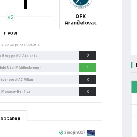
1
1
OFK
VS
Aranđelovac
TIPOVI
na tip za prikaz tipstera
2
ub Brugge KV-Atalanta
1
field Utd-Middlesbrough
X
Feyenoord-AC Milan
X
0 Monaco-Benfica
DOGAĐAJI
zivojin007