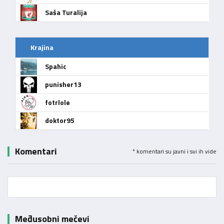
Saša Turalija
Krajina
Spahic
punisher13
fotrlole
doktor95
Komentari
* komentari su javni i svi ih vide
Međusobni mečevi