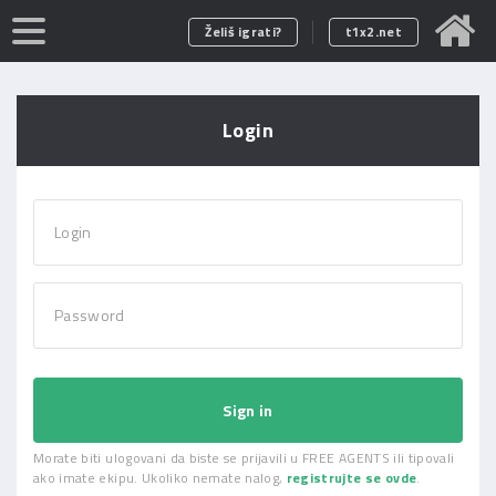
Želiš igrati?
t1x2.net
Login
Login
Password
Sign in
Morate biti ulogovani da biste se prijavili u FREE AGENTS ili tipovali
ako imate ekipu. Ukoliko nemate nalog,
registrujte se ovde
.