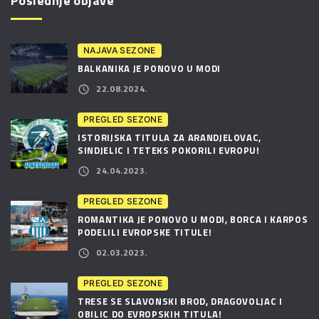
Poslednje objave
NAJAVA SEZONE
BALKANIKA JE PONOVO U MODI
22.08.2024.
PREGLED SEZONE
ISTORIJSKA TITULA ZA ARANDJELOVAC,
SINDJELIC I TETEKS POKORILI EVROPU!
24.04.2023.
PREGLED SEZONE
ROMANTIKA JE PONOVO U MODI, BORCA I KARPOS
PODELILI EVROPSKE TITULE!
02.03.2023.
PREGLED SEZONE
TRESE SE SLAVONSKI BROD, DRAGOVOLJAC I
OBILIC DO EVROPSKIH TITULA!