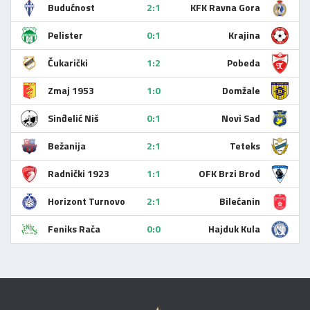
Budućnost
2:1
KFK Ravna Gora
Pelister
0:1
Krajina
Čukarički
1:2
Pobeda
Zmaj 1953
1:0
Domžale
Sinđelić Niš
0:1
Novi Sad
Bežanija
2:1
Teteks
Radnički 1923
1:1
OFK Brzi Brod
Horizont Turnovo
2:1
Bilećanin
Feniks Rača
0:0
Hajduk Kula