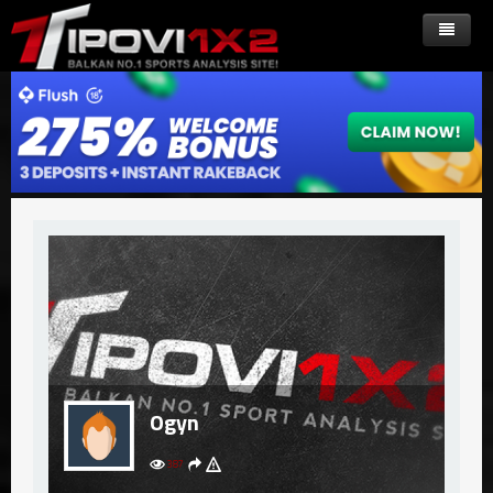
Naslovna
Tipbook
Tipovi
Live
Balkan Liga
Bet Arena
Balkan 1. liga
Balkan 2. Liga
Balkan 3. A-Liga
Ogyn
Balkan 3. B-Liga
387
Elite League Cup