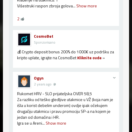
Višestruki raspon zbroja golova...
Show more
2
CosmoBet
Sponzorisano
💰 Crypto deposit bonus 200% do 1000€ uz podršku za
kripto uplate, igrajte na CosmoBet
Kliknite ovde
»
Ogyn
2 years ago
Rukomet HRV - SLO prijateljska OVER 58,5
Za razliku od teško gledljive utakmice u VŽ (koja nam je
išla u korist debelim underom) ovdje ipak očekujem
drugačiju utakmicu i pravu promociju SP-a na kojem je
jedan od domaćina i HR.
Igra se u Areni...
Show more