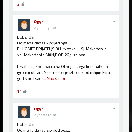
2
Ogyn
2 years ago
Dobar dan !
Od mene danas 2 prijedloga...
RUKOMET PRIJATELJSKA Hrvatska . - Sj. Makedonija---
>sj. Makedonija MANJE OD 26,5 golova
Hrvatska je podbacila na OI prije svega kriminalnom
igrom u obrani. Sigurdsson je izbornik od milijun Eura
godišnje i sada...
Show more
14
Ogyn
2 years ago
Dobar dan !
Od mene danas 2 prijedloga...