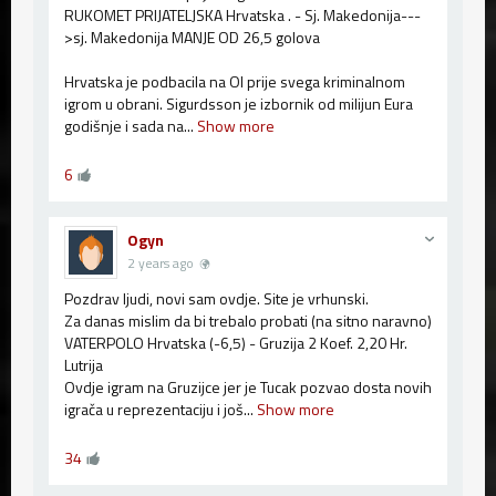
RUKOMET PRIJATELJSKA Hrvatska . - Sj. Makedonija---
>sj. Makedonija MANJE OD 26,5 golova
Hrvatska je podbacila na OI prije svega kriminalnom
igrom u obrani. Sigurdsson je izbornik od milijun Eura
godišnje i sada na...
Show more
6
Ogyn
2 years ago
Pozdrav ljudi, novi sam ovdje. Site je vrhunski.
Za danas mislim da bi trebalo probati (na sitno naravno)
VATERPOLO Hrvatska (-6,5) - Gruzija 2 Koef. 2,20 Hr.
Lutrija
Ovdje igram na Gruzijce jer je Tucak pozvao dosta novih
igrača u reprezentaciju i još...
Show more
34