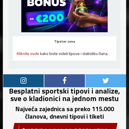
Tipster zona
Kliknite ovde
kako biste videli tipove i statistiku člana.
Besplatni sportski tipovi i analize,
sve o kladionici na jednom mestu
Najveća zajednica sa preko 115.000
članova, dnevni tipovi i tiketi