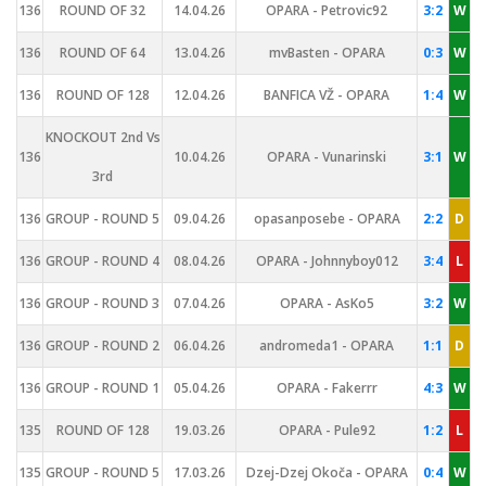
136
ROUND OF 32
14.04.26
OPARA - Petrovic92
3:2
W
136
ROUND OF 64
13.04.26
mvBasten - OPARA
0:3
W
136
ROUND OF 128
12.04.26
BANFICA VŽ - OPARA
1:4
W
KNOCKOUT 2nd Vs
136
10.04.26
OPARA - Vunarinski
3:1
W
3rd
136
GROUP - ROUND 5
09.04.26
opasanposebe - OPARA
2:2
D
136
GROUP - ROUND 4
08.04.26
OPARA - Johnnyboy012
3:4
L
136
GROUP - ROUND 3
07.04.26
OPARA - AsKo5
3:2
W
136
GROUP - ROUND 2
06.04.26
andromeda1 - OPARA
1:1
D
136
GROUP - ROUND 1
05.04.26
OPARA - Fakerrr
4:3
W
135
ROUND OF 128
19.03.26
OPARA - Pule92
1:2
L
135
GROUP - ROUND 5
17.03.26
Dzej-Dzej Okoča - OPARA
0:4
W