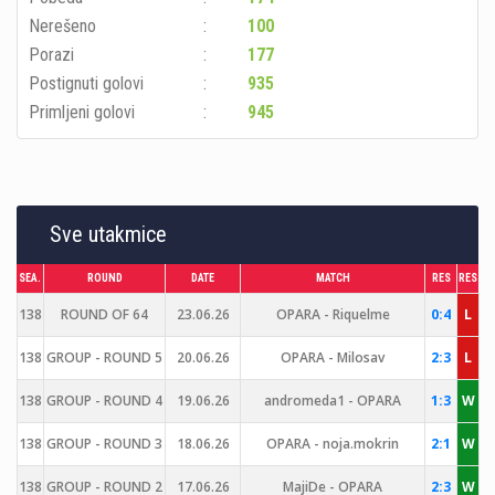
Nerešeno
100
Porazi
177
Postignuti golovi
935
Primljeni golovi
945
Sve utakmice
SEA.
ROUND
DATE
MATCH
RES
RES
138
ROUND OF 64
23.06.26
OPARA - Riquelme
0:4
L
138
GROUP - ROUND 5
20.06.26
OPARA - Milosav
2:3
L
138
GROUP - ROUND 4
19.06.26
andromeda1 - OPARA
1:3
W
138
GROUP - ROUND 3
18.06.26
OPARA - noja.mokrin
2:1
W
138
GROUP - ROUND 2
17.06.26
MajiDe - OPARA
2:3
W