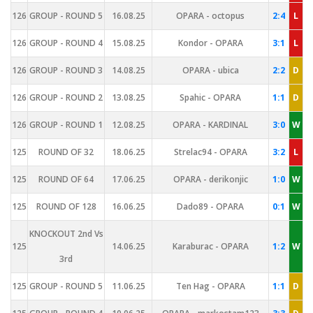
126
GROUP - ROUND 5
16.08.25
OPARA - octopus
2:4
L
126
GROUP - ROUND 4
15.08.25
Kondor - OPARA
3:1
L
126
GROUP - ROUND 3
14.08.25
OPARA - ubica
2:2
D
126
GROUP - ROUND 2
13.08.25
Spahic - OPARA
1:1
D
126
GROUP - ROUND 1
12.08.25
OPARA - KARDINAL
3:0
W
125
ROUND OF 32
18.06.25
Strelac94 - OPARA
3:2
L
125
ROUND OF 64
17.06.25
OPARA - derikonjic
1:0
W
125
ROUND OF 128
16.06.25
Dado89 - OPARA
0:1
W
KNOCKOUT 2nd Vs
125
14.06.25
Karaburac - OPARA
1:2
W
3rd
125
GROUP - ROUND 5
11.06.25
Ten Hag - OPARA
1:1
D