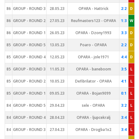
86
GROUP - ROUND 3
28.05.23
OPARA - Hattrick
2:2
D
86
GROUP - ROUND 2
27.05.23
Reufmasters123 - OPARA
1:3
W
86
GROUP - ROUND 1
26.05.23
OPARA - Dzony1993
3:3
D
85
GROUP - ROUND 5
13.05.23
Poaro - OPARA
2:2
D
85
GROUP - ROUND 4
12.05.23
OPARA - jole1971
4:4
D
85
GROUP - ROUND 3
11.05.23
OPARA - baneboom
3:5
L
85
GROUP - ROUND 2
10.05.23
Defibrilator - OPARA
4:1
L
85
GROUP - ROUND 1
09.05.23
OPARA - Bojan9099
0:1
L
84
GROUP - ROUND 5
29.04.23
sele - OPARA
3:2
L
84
GROUP - ROUND 4
28.04.23
OPARA - ljupcekralj
3:4
L
84
GROUP - ROUND 3
27.04.23
OPARA - Drogba1x2
3:4
L