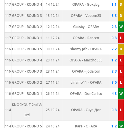
117
GROUP - ROUND 4
14.12.24
OPARA - Goxybg
1:1
D
117
GROUP - ROUND 3
13.12.24
OPARA - Vautrin23
3:3
D
117
GROUP - ROUND 2
12.12.24
Gatsby - OPARA
2:3
W
117
GROUP - ROUND 1
11.12.24
OPARA - Rancco
0:3
L
116
GROUP - ROUND 5
30.11.24
shomy.pfc - OPARA
2:2
D
116
GROUP - ROUND 4
29.11.24
OPARA - Maccho005
1:2
L
116
GROUP - ROUND 3
28.11.24
OPARA - jodalton
2:3
L
116
GROUP - ROUND 2
27.11.24
dinamo11 - OPARA
3:0
L
116
GROUP - ROUND 1
26.11.24
OPARA - DonCarlito
4:3
W
KNOCKOUT 2nd Vs
114
25.10.24
OPARA - Снуп Дог
0:3
L
3rd
114
GROUP - ROUND 5
24.10.24
Kare - OPARA
1:2
W