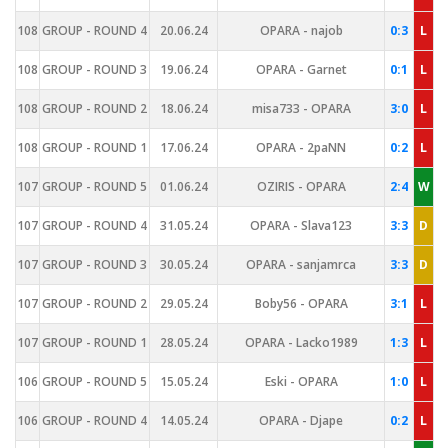
108
GROUP - ROUND 4
20.06.24
OPARA - najob
0:3
L
108
GROUP - ROUND 3
19.06.24
OPARA - Garnet
0:1
L
108
GROUP - ROUND 2
18.06.24
misa733 - OPARA
3:0
L
108
GROUP - ROUND 1
17.06.24
OPARA - 2paNN
0:2
L
107
GROUP - ROUND 5
01.06.24
OZIRIS - OPARA
2:4
W
107
GROUP - ROUND 4
31.05.24
OPARA - Slava123
3:3
D
107
GROUP - ROUND 3
30.05.24
OPARA - sanjamrca
3:3
D
107
GROUP - ROUND 2
29.05.24
Boby56 - OPARA
3:1
L
107
GROUP - ROUND 1
28.05.24
OPARA - Lacko1989
1:3
L
106
GROUP - ROUND 5
15.05.24
Eski - OPARA
1:0
L
106
GROUP - ROUND 4
14.05.24
OPARA - Djape
0:2
L