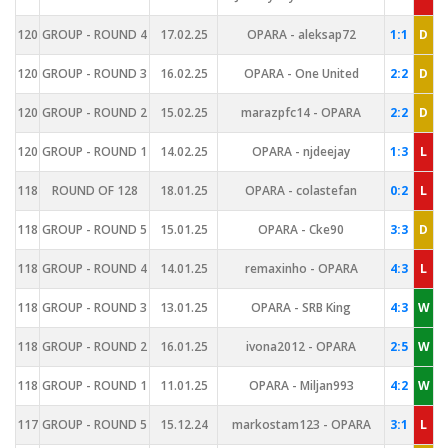
120
GROUP - ROUND 4
17.02.25
OPARA - aleksap72
1:1
D
120
GROUP - ROUND 3
16.02.25
OPARA - One United
2:2
D
120
GROUP - ROUND 2
15.02.25
marazpfc14 - OPARA
2:2
D
120
GROUP - ROUND 1
14.02.25
OPARA - njdeejay
1:3
L
118
ROUND OF 128
18.01.25
OPARA - colastefan
0:2
L
118
GROUP - ROUND 5
15.01.25
OPARA - Cke90
3:3
D
118
GROUP - ROUND 4
14.01.25
remaxinho - OPARA
4:3
L
118
GROUP - ROUND 3
13.01.25
OPARA - SRB King
4:3
W
118
GROUP - ROUND 2
16.01.25
ivona2012 - OPARA
2:5
W
118
GROUP - ROUND 1
11.01.25
OPARA - Miljan993
4:2
W
117
GROUP - ROUND 5
15.12.24
markostam123 - OPARA
3:1
L