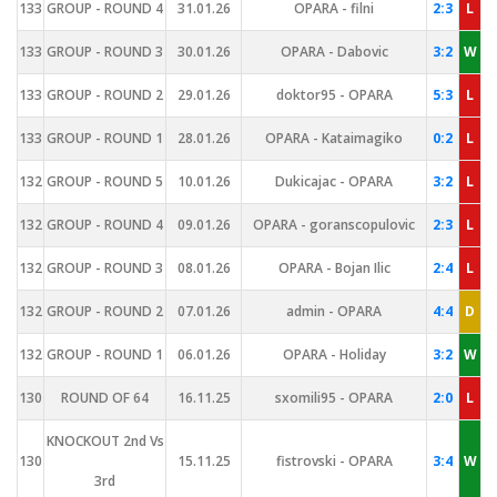
133
GROUP - ROUND 4
31.01.26
OPARA - filni
2:3
L
133
GROUP - ROUND 3
30.01.26
OPARA - Dabovic
3:2
W
133
GROUP - ROUND 2
29.01.26
doktor95 - OPARA
5:3
L
133
GROUP - ROUND 1
28.01.26
OPARA - Kataimagiko
0:2
L
132
GROUP - ROUND 5
10.01.26
Dukicajac - OPARA
3:2
L
132
GROUP - ROUND 4
09.01.26
OPARA - goranscopulovic
2:3
L
132
GROUP - ROUND 3
08.01.26
OPARA - Bojan Ilic
2:4
L
132
GROUP - ROUND 2
07.01.26
admin - OPARA
4:4
D
132
GROUP - ROUND 1
06.01.26
OPARA - Holiday
3:2
W
130
ROUND OF 64
16.11.25
sxomili95 - OPARA
2:0
L
KNOCKOUT 2nd Vs
130
15.11.25
fistrovski - OPARA
3:4
W
3rd