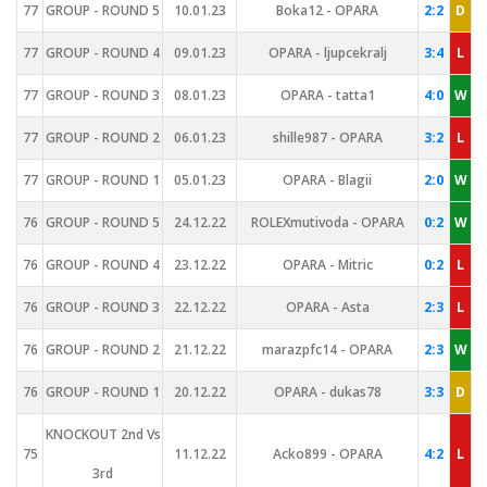
77
GROUP - ROUND 5
10.01.23
Boka12 - OPARA
2:2
D
77
GROUP - ROUND 4
09.01.23
OPARA - ljupcekralj
3:4
L
77
GROUP - ROUND 3
08.01.23
OPARA - tatta1
4:0
W
77
GROUP - ROUND 2
06.01.23
shille987 - OPARA
3:2
L
77
GROUP - ROUND 1
05.01.23
OPARA - Blagii
2:0
W
76
GROUP - ROUND 5
24.12.22
ROLEXmutivoda - OPARA
0:2
W
76
GROUP - ROUND 4
23.12.22
OPARA - Mitric
0:2
L
76
GROUP - ROUND 3
22.12.22
OPARA - Asta
2:3
L
76
GROUP - ROUND 2
21.12.22
marazpfc14 - OPARA
2:3
W
76
GROUP - ROUND 1
20.12.22
OPARA - dukas78
3:3
D
KNOCKOUT 2nd Vs
75
11.12.22
Acko899 - OPARA
4:2
L
3rd