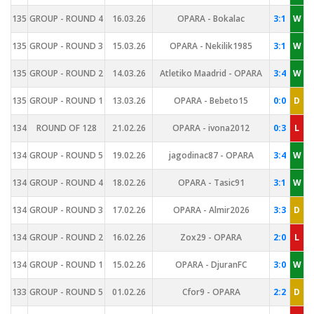
135
GROUP - ROUND 4
16.03.26
OPARA - Bokalac
3:1
W
135
GROUP - ROUND 3
15.03.26
OPARA - Nekilik1985
3:1
W
135
GROUP - ROUND 2
14.03.26
Atletiko Maadrid - OPARA
3:4
W
135
GROUP - ROUND 1
13.03.26
OPARA - Bebeto15
0:0
D
134
ROUND OF 128
21.02.26
OPARA - ivona2012
0:3
L
134
GROUP - ROUND 5
19.02.26
jagodinac87 - OPARA
3:4
W
134
GROUP - ROUND 4
18.02.26
OPARA - Tasic91
3:1
W
134
GROUP - ROUND 3
17.02.26
OPARA - Almir2026
3:3
D
134
GROUP - ROUND 2
16.02.26
Zox29 - OPARA
2:0
L
134
GROUP - ROUND 1
15.02.26
OPARA - DjuranFC
3:0
W
133
GROUP - ROUND 5
01.02.26
Cfor9 - OPARA
2:2
D