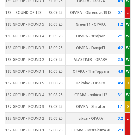
129
GROUP - ROUND 1
21.10.25
OPARA - acca74
4:3
W
128
ROUND OF 128
23.09.25
OPARA - Obrenovic1313
0:1
L
128
GROUP - ROUND 5
20.09.25
Green14 - OPARA
1:2
W
128
GROUP - ROUND 4
19.09.25
OPARA - strajson
2:1
W
128
GROUP - ROUND 3
18.09.25
OPARA - DanijelT
4:2
W
128
GROUP - ROUND 2
17.09.25
VLASTIMIR - OPARA
2:5
W
128
GROUP - ROUND 1
16.09.25
OPARA - TheTappara
4:0
W
127
GROUP - ROUND 5
31.08.25
Bokalac - OPARA
4:4
D
127
GROUP - ROUND 4
30.08.25
OPARA - mikica112
3:1
W
127
GROUP - ROUND 3
29.08.25
OPARA - Shirator
1:1
D
127
GROUP - ROUND 2
28.08.25
ubica - OPARA
3:2
L
127
GROUP - ROUND 1
27.08.25
OPARA - Kostakurta78
2:3
L