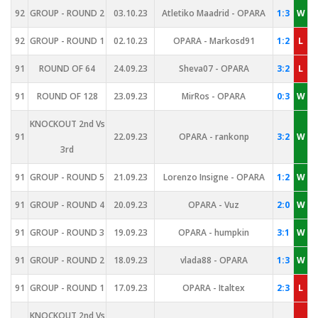
92
GROUP - ROUND 2
03.10.23
Atletiko Maadrid - OPARA
1:3
W
92
GROUP - ROUND 1
02.10.23
OPARA - Markosd91
1:2
L
91
ROUND OF 64
24.09.23
Sheva07 - OPARA
3:2
L
91
ROUND OF 128
23.09.23
MirRos - OPARA
0:3
W
KNOCKOUT 2nd Vs
91
22.09.23
OPARA - rankonp
3:2
W
3rd
91
GROUP - ROUND 5
21.09.23
Lorenzo Insigne - OPARA
1:2
W
91
GROUP - ROUND 4
20.09.23
OPARA - Vuz
2:0
W
91
GROUP - ROUND 3
19.09.23
OPARA - humpkin
3:1
W
91
GROUP - ROUND 2
18.09.23
vlada88 - OPARA
1:3
W
91
GROUP - ROUND 1
17.09.23
OPARA - Italtex
2:3
L
KNOCKOUT 2nd Vs