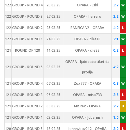
122
GROUP - ROUND 4
28.03.25
OPARA - Eski
3:2
W
122
GROUP - ROUND 3
27.03.25
OPARA - herrero
3:2
W
122
GROUP - ROUND 2
25.03.25
BANFICA VŽ - OPARA
4:0
L
122
GROUP - ROUND 1
24.03.25
OPARA - Zika10
2:1
W
121
ROUND OF 128
11.03.25
OPARA - cile89
0:2
L
OPARA - ljubi baba tiket da
121
GROUP - ROUND 5
08.03.25
4:2
W
prodje
121
GROUP - ROUND 4
07.03.25
Zox777 - OPARA
0:3
W
121
GROUP - ROUND 3
06.03.25
OPARA - misa733
2:3
L
121
GROUP - ROUND 2
05.03.25
MR.Rex - OPARA
2:2
D
121
GROUP - ROUND 1
03.03.25
OPARA - ljuba_nish
1:0
W
120
GROUP - ROUND 5
18.02.25
Johnnyboy012 - OPARA
2:0
L