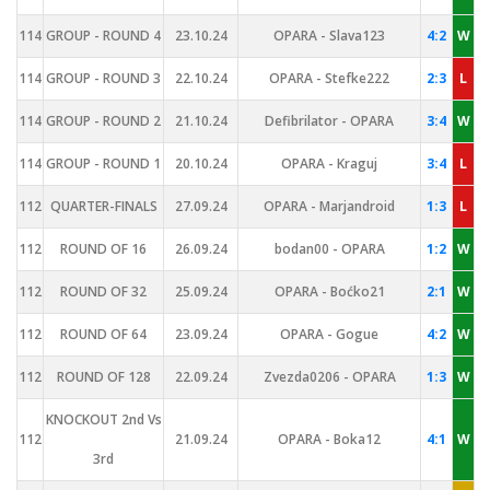
114
GROUP - ROUND 4
23.10.24
OPARA - Slava123
4:2
W
114
GROUP - ROUND 3
22.10.24
OPARA - Stefke222
2:3
L
114
GROUP - ROUND 2
21.10.24
Defibrilator - OPARA
3:4
W
114
GROUP - ROUND 1
20.10.24
OPARA - Kraguj
3:4
L
112
QUARTER-FINALS
27.09.24
OPARA - Marjandroid
1:3
L
112
ROUND OF 16
26.09.24
bodan00 - OPARA
1:2
W
112
ROUND OF 32
25.09.24
OPARA - Boćko21
2:1
W
112
ROUND OF 64
23.09.24
OPARA - Gogue
4:2
W
112
ROUND OF 128
22.09.24
Zvezda0206 - OPARA
1:3
W
KNOCKOUT 2nd Vs
112
21.09.24
OPARA - Boka12
4:1
W
3rd