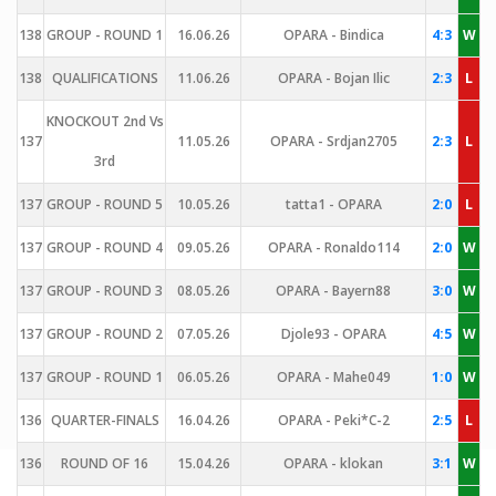
138
GROUP - ROUND 1
16.06.26
OPARA - Bindica
4:3
W
138
QUALIFICATIONS
11.06.26
OPARA - Bojan Ilic
2:3
L
KNOCKOUT 2nd Vs
137
11.05.26
OPARA - Srdjan2705
2:3
L
3rd
137
GROUP - ROUND 5
10.05.26
tatta1 - OPARA
2:0
L
137
GROUP - ROUND 4
09.05.26
OPARA - Ronaldo114
2:0
W
137
GROUP - ROUND 3
08.05.26
OPARA - Bayern88
3:0
W
137
GROUP - ROUND 2
07.05.26
Djole93 - OPARA
4:5
W
137
GROUP - ROUND 1
06.05.26
OPARA - Mahe049
1:0
W
136
QUARTER-FINALS
16.04.26
OPARA - Peki*C-2
2:5
L
136
ROUND OF 16
15.04.26
OPARA - klokan
3:1
W