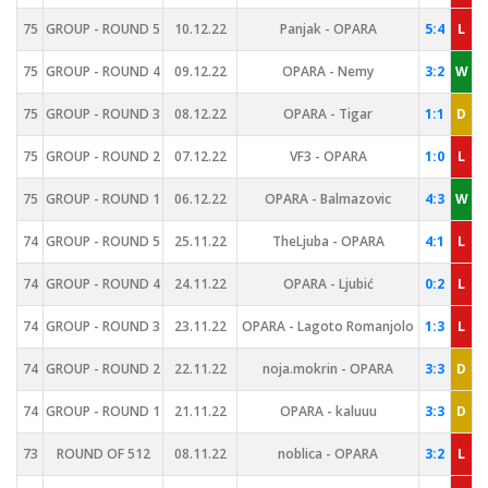
75
GROUP - ROUND 5
10.12.22
Panjak - OPARA
5:4
L
75
GROUP - ROUND 4
09.12.22
OPARA - Nemy
3:2
W
75
GROUP - ROUND 3
08.12.22
OPARA - Tigar
1:1
D
75
GROUP - ROUND 2
07.12.22
VF3 - OPARA
1:0
L
75
GROUP - ROUND 1
06.12.22
OPARA - Balmazovic
4:3
W
74
GROUP - ROUND 5
25.11.22
TheLjuba - OPARA
4:1
L
74
GROUP - ROUND 4
24.11.22
OPARA - Ljubić
0:2
L
74
GROUP - ROUND 3
23.11.22
OPARA - Lagoto Romanjolo
1:3
L
74
GROUP - ROUND 2
22.11.22
noja.mokrin - OPARA
3:3
D
74
GROUP - ROUND 1
21.11.22
OPARA - kaluuu
3:3
D
73
ROUND OF 512
08.11.22
noblica - OPARA
3:2
L