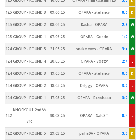
125
GROUP - ROUND 4
10.06.25
OPARA - markostam123
3:3
D
125
GROUP - ROUND 3
09.06.25
OPARA - stefancv
0:0
D
125
GROUP - ROUND 2
08.06.25
Rasha - OPARA
2:3
W
125
GROUP - ROUND 1
07.06.25
OPARA - Gok4e
1:0
W
124
GROUP - ROUND 5
21.05.25
snake eyes - OPARA
3:4
W
124
GROUP - ROUND 4
20.05.25
OPARA - Bogzy
2:4
L
124
GROUP - ROUND 3
19.05.25
OPARA - stefancv
0:0
D
124
GROUP - ROUND 2
18.05.25
DrIggy - OPARA
3:2
L
124
GROUP - ROUND 1
17.05.25
OPARA - Berishaaa
3:0
W
KNOCKOUT 2nd Vs
122
30.03.25
OPARA - SaleST
0:4
L
3rd
122
GROUP - ROUND 5
29.03.25
psiha96 - OPARA
3:3
D