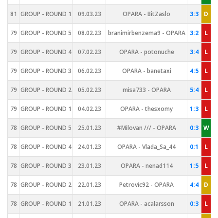
81
GROUP - ROUND 1
09.03.23
OPARA - BitZaslo
3:3
D
79
GROUP - ROUND 5
08.02.23
branimirbenzema9 - OPARA
3:2
L
79
GROUP - ROUND 4
07.02.23
OPARA - potonuche
3:4
L
79
GROUP - ROUND 3
06.02.23
OPARA - banetaxi
4:5
L
79
GROUP - ROUND 2
05.02.23
misa733 - OPARA
5:4
L
79
GROUP - ROUND 1
04.02.23
OPARA - thesxomy
1:3
L
78
GROUP - ROUND 5
25.01.23
#Milovan /// - OPARA
0:3
W
78
GROUP - ROUND 4
24.01.23
OPARA - Vlada_Sa_44
0:1
L
78
GROUP - ROUND 3
23.01.23
OPARA - nenad114
1:5
L
78
GROUP - ROUND 2
22.01.23
Petrovic92 - OPARA
4:4
D
78
GROUP - ROUND 1
21.01.23
OPARA - acalarsson
0:3
L