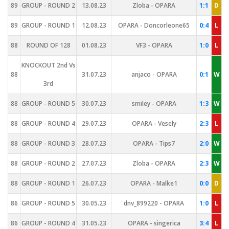
89
GROUP - ROUND 2
13.08.23
Zloba - OPARA
1:1
D
89
GROUP - ROUND 1
12.08.23
OPARA - Doncorleone65
0:4
L
88
ROUND OF 128
01.08.23
VF3 - OPARA
1:0
L
KNOCKOUT 2nd Vs
88
31.07.23
anjaco - OPARA
0:1
W
3rd
88
GROUP - ROUND 5
30.07.23
smiley - OPARA
1:3
W
88
GROUP - ROUND 4
29.07.23
OPARA - Vesely
2:3
L
88
GROUP - ROUND 3
28.07.23
OPARA - Tips7
2:0
W
88
GROUP - ROUND 2
27.07.23
Zloba - OPARA
2:3
W
88
GROUP - ROUND 1
26.07.23
OPARA - Malke1
0:0
D
86
GROUP - ROUND 5
30.05.23
dnv_899220 - OPARA
1:0
L
86
GROUP - ROUND 4
31.05.23
OPARA - singerica
3:4
L