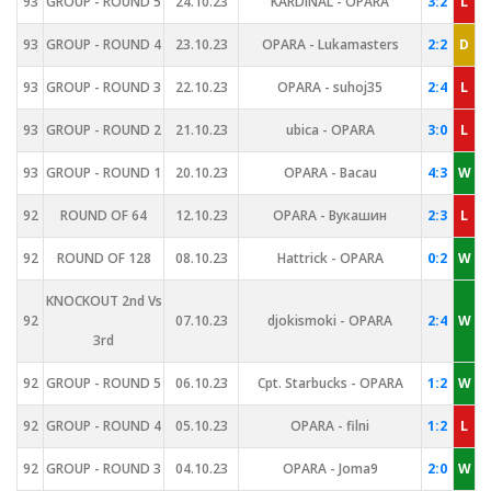
93
GROUP - ROUND 5
24.10.23
KARDINAL - OPARA
3:2
L
93
GROUP - ROUND 4
23.10.23
OPARA - Lukamasters
2:2
D
93
GROUP - ROUND 3
22.10.23
OPARA - suhoj35
2:4
L
93
GROUP - ROUND 2
21.10.23
ubica - OPARA
3:0
L
93
GROUP - ROUND 1
20.10.23
OPARA - Bacau
4:3
W
92
ROUND OF 64
12.10.23
OPARA - Вукашин
2:3
L
92
ROUND OF 128
08.10.23
Hattrick - OPARA
0:2
W
KNOCKOUT 2nd Vs
92
07.10.23
djokismoki - OPARA
2:4
W
3rd
92
GROUP - ROUND 5
06.10.23
Cpt. Starbucks - OPARA
1:2
W
92
GROUP - ROUND 4
05.10.23
OPARA - filni
1:2
L
92
GROUP - ROUND 3
04.10.23
OPARA - Joma9
2:0
W