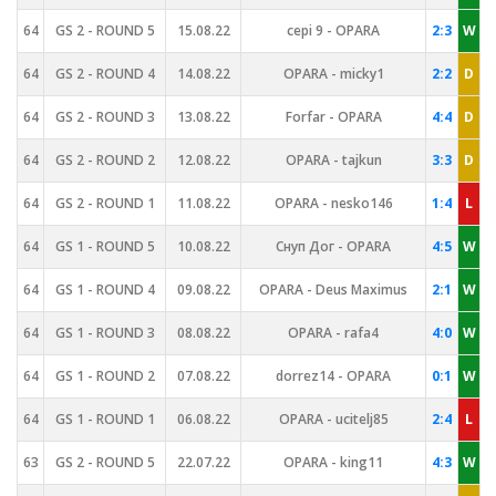
64
GS 2 - ROUND 5
15.08.22
cepi 9 - OPARA
2:3
W
64
GS 2 - ROUND 4
14.08.22
OPARA - micky1
2:2
D
64
GS 2 - ROUND 3
13.08.22
Forfar - OPARA
4:4
D
64
GS 2 - ROUND 2
12.08.22
OPARA - tajkun
3:3
D
64
GS 2 - ROUND 1
11.08.22
OPARA - nesko146
1:4
L
64
GS 1 - ROUND 5
10.08.22
Снуп Дог - OPARA
4:5
W
64
GS 1 - ROUND 4
09.08.22
OPARA - Deus Maximus
2:1
W
64
GS 1 - ROUND 3
08.08.22
OPARA - rafa4
4:0
W
64
GS 1 - ROUND 2
07.08.22
dorrez14 - OPARA
0:1
W
64
GS 1 - ROUND 1
06.08.22
OPARA - ucitelj85
2:4
L
63
GS 2 - ROUND 5
22.07.22
OPARA - king11
4:3
W