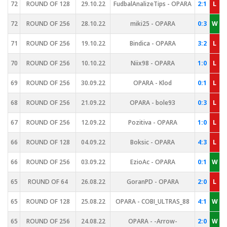
72
ROUND OF 128
29.10.22
FudbalAnalizeTips - OPARA
2:1
L
72
ROUND OF 256
28.10.22
miki25 - OPARA
0:3
W
71
ROUND OF 256
19.10.22
Bindica - OPARA
3:2
L
70
ROUND OF 256
10.10.22
Niix98 - OPARA
1:0
L
69
ROUND OF 256
30.09.22
OPARA - Klod
0:1
L
68
ROUND OF 256
21.09.22
OPARA - bole93
0:3
L
67
ROUND OF 256
12.09.22
Pozitiva - OPARA
1:0
L
66
ROUND OF 128
04.09.22
Boksic - OPARA
4:3
L
66
ROUND OF 256
03.09.22
EzioAc - OPARA
0:1
W
65
ROUND OF 64
26.08.22
GoranPD - OPARA
2:0
L
65
ROUND OF 128
25.08.22
OPARA - COBI_ULTRAS_88
4:1
W
65
ROUND OF 256
24.08.22
OPARA - -Arrow-
2:0
W