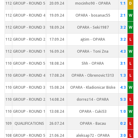
112
GROUP - ROUND 5
20.09.24
mocinho90 - OPARA
1:1
D
112
GROUP - ROUND 4
19.09.24
OPARA - bosanac55
2:1
W
112
GROUP - ROUND 3
18.09.24
OPARA - Seki1987
3:2
W
112
GROUP - ROUND 2
17.09.24
ajtim - OPARA
3:2
L
112
GROUP - ROUND 1
16.09.24
OPARA - Toni Zna
4:3
W
110
GROUP - ROUND 5
18.08.24
Shh - OPARA
3:1
L
110
GROUP - ROUND 4
17.08.24
OPARA - Obrenovic1313
1:3
L
110
GROUP - ROUND 3
15.08.24
OPARA - Kladionicar Biske
4:3
W
110
GROUP - ROUND 2
14.08.24
dorrez14 - OPARA
5:3
L
110
GROUP - ROUND 1
13.08.24
OPARA - Cuki53
1:0
W
109
QUALIFICATIONS
26.07.24
OPARA - Bacau
0:2
L
108
GROUP - ROUND 5
21.06.24
aleksap72 - OPARA
3:0
L