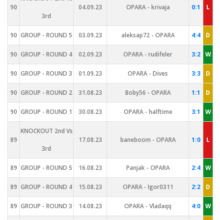
90
04.09.23
OPARA - krivaja
0:1
L
3rd
90
GROUP - ROUND 5
03.09.23
aleksap72 - OPARA
4:4
D
90
GROUP - ROUND 4
02.09.23
OPARA - rudifeler
3:2
W
90
GROUP - ROUND 3
01.09.23
OPARA - Dives
3:3
D
90
GROUP - ROUND 2
31.08.23
Boby56 - OPARA
1:1
D
90
GROUP - ROUND 1
30.08.23
OPARA - halftime
3:1
W
KNOCKOUT 2nd Vs
89
17.08.23
baneboom - OPARA
1:0
L
3rd
89
GROUP - ROUND 5
16.08.23
Panjak - OPARA
2:4
W
89
GROUP - ROUND 4
15.08.23
OPARA - Igor0311
2:2
D
89
GROUP - ROUND 3
14.08.23
OPARA - Vladaqq
4:0
W