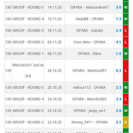
130
GROUP - ROUND 5
14.11.25
OPARA - Aleksandra07
3:0
W
130
GROUP - ROUND 4
13.11.25
vlada88 - OPARA
1:3
W
130
GROUP - ROUND 3
10.11.25
OPARA - Gatsby
2:4
L
130
GROUP - ROUND 2
09.11.25
Crno dete - OPARA
4:1
L
130
GROUP - ROUND 1
08.11.25
OPARA - Dbre
1:0
W
KNOCKOUT 2nd Vs
129
26.10.25
OPARA - Markosd91
0:2
L
3rd
129
GROUP - ROUND 5
25.10.25
mikica112 - OPARA
2:3
W
129
GROUP - ROUND 4
24.10.25
OPARA - Maccho005
3:4
L
129
GROUP - ROUND 3
23.10.25
OPARA - janjic_no1
2:0
W
129
GROUP - ROUND 2
22.10.25
Shomy_94^^ - OPARA
2:2
D