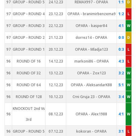
97
GROUP - ROUND 5
24.12.23
REMAX997 - OPARA
1:1
D
97
GROUP - ROUND 4
23.12.23
OPARA - branimirbenzema9
1:2
L
97
GROUP - ROUND 3
22.12.23
OPARA - kasper84
4:1
W
97
GROUP - ROUND 2
21.12.23
dorrez14 - OPARA
0:0
D
97
GROUP - ROUND 1
20.12.23
OPARA - Mladja123
0:3
L
96
ROUND OF 16
14.12.23
markoni86 - OPARA
4:3
L
96
ROUND OF 32
13.12.23
OPARA - Zox123
3:2
W
96
ROUND OF 64
12.12.23
OPARA - AleksandarK88
5:1
W
96
ROUND OF 128
10.12.23
Crni Gruja 23 - OPARA
3:4
W
KNOCKOUT 2nd Vs
96
08.12.23
OPARA - Alex1988
4:1
W
3rd
96
GROUP - ROUND 5
07.12.23
kokoran - OPARA
3:1
L