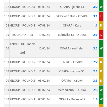
102
GROUP - ROUND 3
09.03.24
OPARA - jelena83
3:2
W
102
GROUP - ROUND 2
08.03.24
Skaviledontus - OPARA
3:1
L
102
GROUP - ROUND 1
07.03.24
OPARA - Kare
1:1
D
100
ROUND OF 128
13.02.24
Bukovik813 - OPARA
2:0
L
KNOCKOUT 2nd Vs
100
12.02.24
OPARA - rudifeler
3:2
W
3rd
100
GROUP - ROUND 5
11.02.24
OZIRIS - OPARA
2:2
D
100
GROUP - ROUND 4
10.02.24
OPARA - sxomili95
2:2
D
100
GROUP - ROUND 3
09.02.24
OPARA - kalu94
3:3
D
100
GROUP - ROUND 2
08.02.24
Mersedinho - OPARA
2:3
W
100
GROUP - ROUND 1
07.02.24
OPARA - Dulence32
1:0
W