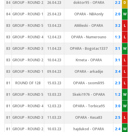
84
GROUP - ROUND 2
26.04.23
doktor95 - OPARA
2:2
D
84
GROUP - ROUND 1
25.04.23
OPARA - NBAonly
2:0
W
83
GROUP - ROUND 5
13.04.23
AMileski - OPARA
3:2
L
83
GROUP - ROUND 4
12.04.23
OPARA - Numerouno
1:3
L
83
GROUP - ROUND 3
11.04.23
OPARA - Bogotac1337
3:1
W
83
GROUP - ROUND 2
10.04.23
Krneta - OPARA
3:1
L
83
GROUP - ROUND 1
09.04.23
OPARA - arkadije
3:4
L
81
ROUND OF 128
15.03.23
OPARA - sxomili95
2:3
L
81
GROUP - ROUND 5
13.03.23
Skeki1976 - OPARA
1:2
W
81
GROUP - ROUND 4
12.03.23
OPARA - Torbica95
3:0
W
81
GROUP - ROUND 3
11.03.23
OPARA - Kesa83
2:5
L
81
GROUP - ROUND 2
10.03.23
hajdukod - OPARA
2:4
W