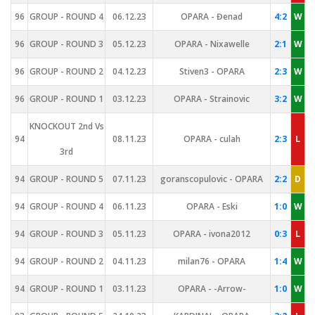
96
GROUP - ROUND 4
06.12.23
OPARA - Đenad
4:2
W
96
GROUP - ROUND 3
05.12.23
OPARA - Nixawelle
2:1
W
96
GROUP - ROUND 2
04.12.23
Stiven3 - OPARA
2:3
W
96
GROUP - ROUND 1
03.12.23
OPARA - Strainovic
3:2
W
KNOCKOUT 2nd Vs
94
08.11.23
OPARA - culah
2:3
L
3rd
94
GROUP - ROUND 5
07.11.23
goranscopulovic - OPARA
2:2
D
94
GROUP - ROUND 4
06.11.23
OPARA - Eski
1:0
W
94
GROUP - ROUND 3
05.11.23
OPARA - ivona2012
0:3
L
94
GROUP - ROUND 2
04.11.23
milan76 - OPARA
1:4
W
94
GROUP - ROUND 1
03.11.23
OPARA - -Arrow-
1:0
W