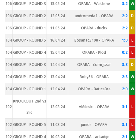
106
GROUP - ROUND 3
13.05.24
OPARA - Weklishe
3:2
W
106
GROUP - ROUND 2
12.05.24
andromeda1 - OPARA
2:2
D
106
GROUP - ROUND 1
11.05.24
OPARA - duckx
2:2
D
104
GROUP - ROUND 5
16.04.24
Bosanac3108 - OPARA
1:0
L
104
GROUP - ROUND 4
15.04.24
OPARA - Klod
0:2
L
104
GROUP - ROUND 3
14.04.24
OPARA - ćomi_tzar
3:3
D
104
GROUP - ROUND 2
13.04.24
Boby56 - OPARA
2:3
W
104
GROUP - ROUND 1
12.04.24
OPARA - BaticaBre
2:0
W
KNOCKOUT 2nd Vs
102
12.03.24
AMileski - OPARA
3:1
L
3rd
102
GROUP - ROUND 5
11.03.24
junior - OPARA
3:1
L
102
GROUP - ROUND 4
10.03.24
OPARA - arkadije
2:1
W