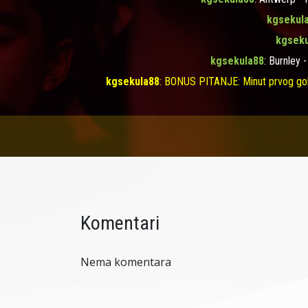
kgsekul
kgseku
kgsekula88
: Burnley 
kgsekula88
: BONUS PITANJE: Minut prvog gol
Komentari
Nema komentara