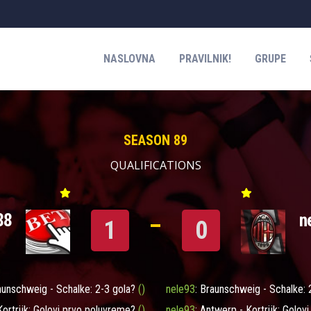
NASLOVNA
PRAVILNIK!
GRUPE
SEASON 89
QUALIFICATIONS
88
n
1
0
aunschweig - Schalke: 2-3 gola?
()
nele93
: Braunschweig - Schalke:
Kortrijk: Golovi prvo poluvreme?
()
nele93
: Antwerp - Kortrijk: Golo