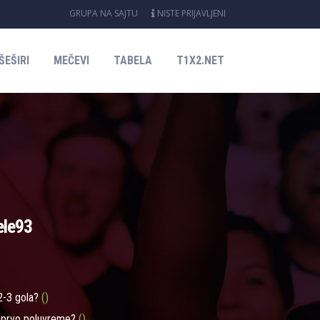
GRUPA NA SAJTU
NISTE PRIJAVLJENI
ŠEŠIRI
MEČEVI
TABELA
T1X2.NET
ele93
 2-3 gola?
()
vi prvo poluvreme?
()