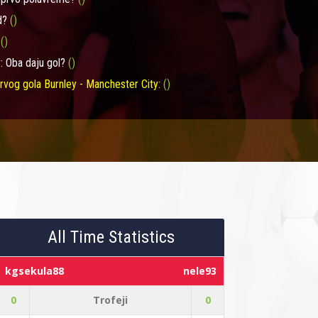
od?
()
?
()
y: Oba daju gol?
()
vog gola Burnley - Manchester City:
()
All Time Statistics
kgsekula88
nele93
0
Trofeji
0