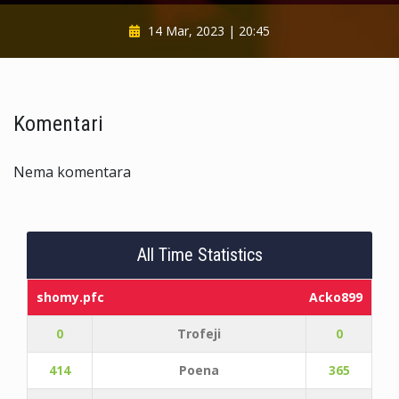
14 Mar, 2023 | 20:45
Komentari
Nema komentara
All Time Statistics
shomy.pfc
Acko899
0
Trofeji
0
414
Poena
365