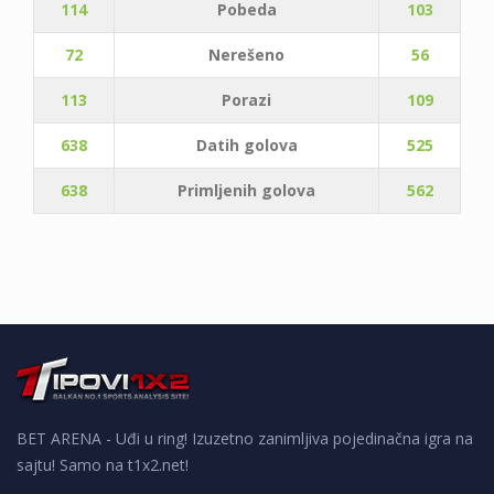
114
Pobeda
103
72
Nerešeno
56
113
Porazi
109
638
Datih golova
525
638
Primljenih golova
562
BET ARENA - Uđi u ring! Izuzetno zanimljiva pojedinačna igra na
sajtu! Samo na t1x2.net!