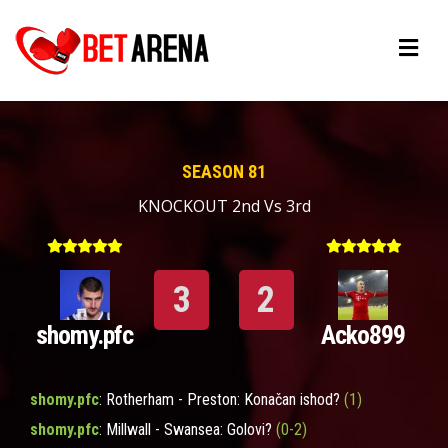
SEASON 81
KNOCKOUT 2nd Vs 3rd
3
2
shomy.pfc
Acko899
shomy.pfc
: Rotherham - Preston: Konačan ishod?
(1)
shomy.pfc
: Millwall - Swansea: Golovi?
(0-2)