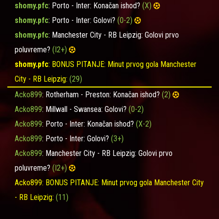
shomy.pfc
: Porto - Inter: Konačan ishod?
(X)
shomy.pfc
: Porto - Inter: Golovi?
(0-2)
shomy.pfc
: Manchester City - RB Leipzig: Golovi prvo
poluvreme?
(I2+)
shomy.pfc
: BONUS PITANJE: Minut prvog gola Manchester
City - RB Leipzig:
(29)
Acko899
: Rotherham - Preston: Konačan ishod?
(2)
Acko899
: Millwall - Swansea: Golovi?
(0-2)
Acko899
: Porto - Inter: Konačan ishod?
(X-2)
Acko899
: Porto - Inter: Golovi?
(3+)
Acko899
: Manchester City - RB Leipzig: Golovi prvo
poluvreme?
(I2+)
Acko899
: BONUS PITANJE: Minut prvog gola Manchester City
- RB Leipzig:
(11)