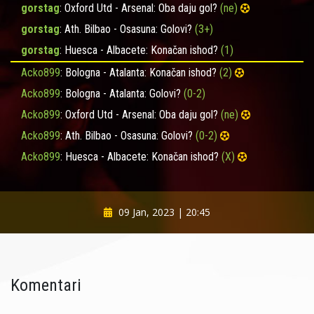
gorstag
: Oxford Utd - Arsenal: Oba daju gol?
(ne)
gorstag
: Ath. Bilbao - Osasuna: Golovi?
(3+)
gorstag
: Huesca - Albacete: Konačan ishod?
(1)
Acko899
: Bologna - Atalanta: Konačan ishod?
(2)
Acko899
: Bologna - Atalanta: Golovi?
(0-2)
Acko899
: Oxford Utd - Arsenal: Oba daju gol?
(ne)
Acko899
: Ath. Bilbao - Osasuna: Golovi?
(0-2)
Acko899
: Huesca - Albacete: Konačan ishod?
(X)
09 Jan, 2023 | 20:45
Komentari