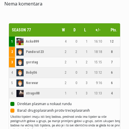
Nema komentara
SEASON 77
W
D
L
+/-
Pts.
Acko899
1
4
0
1
16:10
12
Pandora123
2
2
2
1
18:18
8
gorstag
3
2
1
2
15:15
7
Boby56
4
2
0
3
13:12
6
Nerevar
5
2
0
3
9:16
6
strugo88
6
1
1
3
13:13
4
Direktan plasman u nokaut rundu
Baraž drugoplasiranih protiv trećeplasiranih
Ukoliko tipsteri imaju isti broj bodova, prednost onda ima tipster sa više
postignutih golova u grupi, pa manje primljeni golovi u grupi, zatim ukupan broj
bodova na večnoj listi tipstera, pa ako je i to sve identično onda se gleda ko se prvi