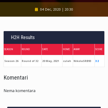
04 Dec, 2020 | 20:30
H2H Results
SEASON
ROUND
DATE
HOME
AWAY
SCORE
Season 26
Round of 32
20 May, 2021
culah
NikolaSRB93
3:2
Komentari
Nema komentara