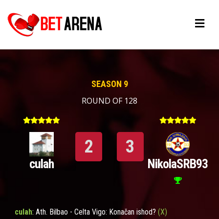
SEASON 9
ROUND OF 128
2
3
culah
NikolaSRB93
culah
: Ath. Bilbao - Celta Vigo: Konačan ishod?
(X)