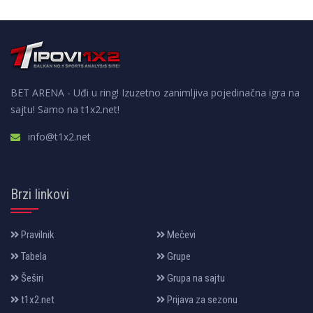
BET ARENA - Uđi u ring! Izuzetno zanimljiva pojedinačna igra na
sajtu! Samo na t1x2.net!
info@t1x2.net
Brzi linkovi
Pravilnik
Mečevi
Tabela
Grupe
Šeširi
Grupa na sajtu
t1x2.net
Prijava za sezonu