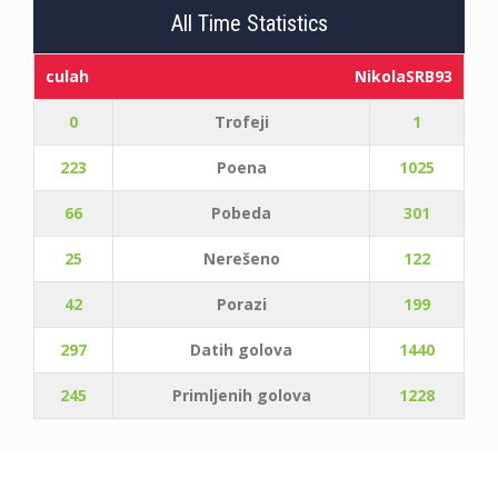
All Time Statistics
culah
NikolaSRB93
0
Trofeji
1
223
Poena
1025
66
Pobeda
301
25
Nerešeno
122
42
Porazi
199
297
Datih golova
1440
245
Primljenih golova
1228