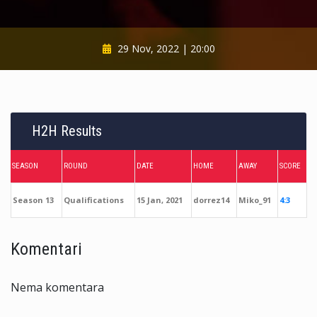
29 Nov, 2022 | 20:00
H2H Results
SEASON
ROUND
DATE
HOME
AWAY
SCORE
Season 13
Qualifications
15 Jan, 2021
dorrez14
Miko_91
4:3
Komentari
Nema komentara