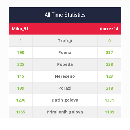
All Time Statistics
Miko_91
dorrez14
1
Trofeji
0
790
Poena
837
225
Pobeda
238
115
Nerešeno
123
199
Porazi
218
1230
Datih golova
1331
1155
Primljenih golova
1189