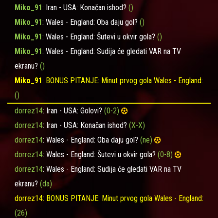
Miko_91
: Iran - USA: Konačan ishod?
()
Miko_91
: Wales - England: Oba daju gol?
()
Miko_91
: Wales - England: Šutevi u okvir gola?
()
Miko_91
: Wales - England: Sudija će gledati VAR na TV
ekranu?
()
Miko_91
: BONUS PITANJE: Minut prvog gola Wales - England:
()
dorrez14
: Iran - USA: Golovi?
(0-2)
dorrez14
: Iran - USA: Konačan ishod?
(X-X)
dorrez14
: Wales - England: Oba daju gol?
(ne)
dorrez14
: Wales - England: Šutevi u okvir gola?
(0-8)
dorrez14
: Wales - England: Sudija će gledati VAR na TV
ekranu?
(da)
dorrez14
: BONUS PITANJE: Minut prvog gola Wales - England:
(26)