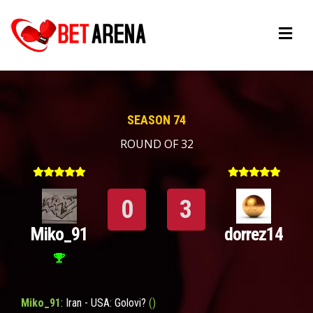
SEASON 74
ROUND OF 32
0
3
Miko_91
dorrez14
Miko_91
: Iran - USA: Golovi?
()