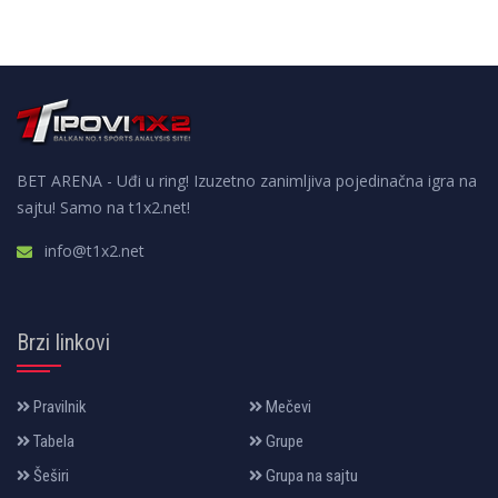
BET ARENA - Uđi u ring! Izuzetno zanimljiva pojedinačna igra na
sajtu! Samo na t1x2.net!
info@t1x2.net
Brzi linkovi
Pravilnik
Mečevi
Tabela
Grupe
Šeširi
Grupa na sajtu