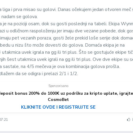
ža liga i prva misao su golovi. Danas očekujem jedan otvoren meč 
 i nadam se golova.
je na poziciji osam, dok su gosti poslednji na tabeli. Ekipa Wy
azi u odličnom raspoloženju jer imaju dve vezane pobede, dok gos
imaju pet vezanih poraza, gosti žele prekid loše serije dok doma
obedu u nizu što može dovesti do golova. Domaća ekipa je na
 utakmica uvek igrala na gg ili tri plus. Što se gostujuće ekipe tič
jih šest utakmica uvek igrali na gg ili tri plus. Ove dve ekipe su 
a sastale, na 4/5 mečeva je ova kombinacija golova prošla.
dlažem da se odigra i prelazi 2/1 i 1/2.
Sponzorisano
deposit bonus 200% do 1000€ uz podršku za kripto uplate, igrajte
CosmoBet
KLIKNITE OVDE I REGISTRUJTE SE
07:21