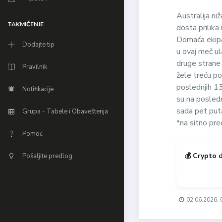
Australija ni
TAKMIČENJE
dosta prilika
Domaća ekipa 
Dodajte tip
u ovaj meč ul
druge strane 
Pravilnik
žele treću p
poslednjih 13
Notifikacije
su na posledn
sada pet put
Grupa - Tabele i Obaveštenja
*na sitno pre
Pomoć
💰 Crypto 
Pošaljite predlog
02.06.2026. 