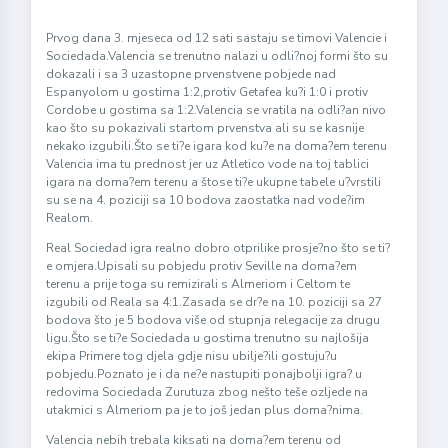
Prvog dana 3. mjeseca od 12 sati sastaju se timovi Valencie i
Sociedada.Valencia se trenutno nalazi u odli?noj formi što su
dokazali i sa 3 uzastopne prvenstvene pobjede nad
Espanyolom u gostima 1:2,protiv Getafea ku?i 1:0 i protiv
Cordobe u gostima sa 1:2.Valencia se vratila na odli?an nivo
kao što su pokazivali startom prvenstva ali su se kasnije
nekako izgubili.Što se ti?e igara kod ku?e na doma?em terenu
Valencia ima tu prednost jer uz Atletico vode na toj tablici
igara na doma?em terenu a štose ti?e ukupne tabele u?vrstili
su se na 4. poziciji sa 10 bodova zaostatka nad vode?im
Realom.
Real Sociedad igra realno dobro otprilike prosje?no što se ti?
e omjera.Upisali su pobjedu protiv Seville na doma?em
terenu a prije toga su remizirali s Almeriom i Celtom te
izgubili od Reala sa 4:1.Zasada se dr?e na 10. poziciji sa 27
bodova što je 5 bodova više od stupnja relegacije za drugu
ligu.Što se ti?e Sociedada u gostima trenutno su najlošija
ekipa Primere tog djela gdje nisu ubilje?ili gostuju?u
pobjedu.Poznato je i da ne?e nastupiti ponajbolji igra? u
redovima Sociedada Zurutuza zbog nešto teše ozljede na
utakmici s Almeriom pa je to još jedan plus doma?nima.
Valencia nebih trebala kiksati na doma?em terenu od