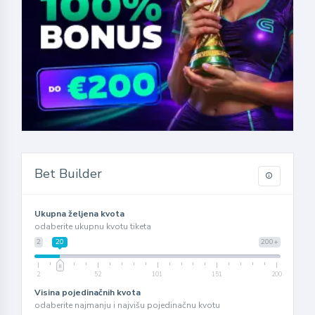
Bet Builder
Ukupna željena kvota
odaberite ukupnu kvotu tiketa
2
20
200+
2
52
101
151
200
Visina pojedinačnih kvota
odaberite najmanju i najvišu pojedinačnu kvotu