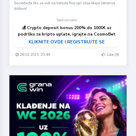
Sociedada što se vidi na trenuta?noj igri obje ekipe Valencia
dobiva!
Sponzorisano
💰 Crypto deposit bonus 200% do 1000€ uz
podršku za kripto uplate, igrajte na CosmoBet
KLIKNITE OVDE I REGISTRUJTE SE
26.02.2015. 23:49
Like (9)