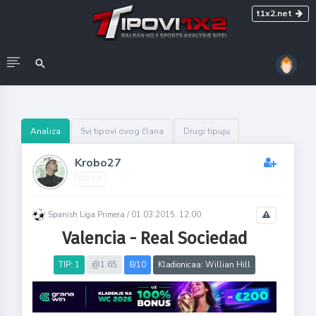
t1x2.net
Analiza
Svi tipovi ovog člana
Drugi tipuju
Krobo27
0/0 | 0
Spanish Liga Primera /
01.03.2015. 12:00
Valencia - Real Sociedad
TIP: 1
@1.65
8/10
Kladionicaa: Willian Hill