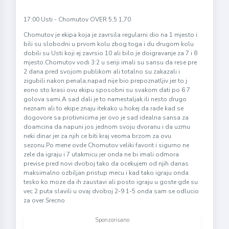
17:00 Usti - Chomutov OVER 5,5 1,70
Chomutov je ekipa koja je zavrsila regularni dio na 1 mjesto i
bili su slobodni u prvom kolu zbog toga i du drugom kolu
dobili su Usti koji ej zavrsio 10 ali bilo je doigravanje za 7 i 8
mjesto.Chomutov vodi 3:2 u seriji imali su sansu da rese pre
2 dana pred svojom publikom ali totalno su zakazali i
zigubili nakon penala,napad nije bio prepoznatljiv jer to j
eono sto krasi ovu ekipu sposobni su svakom dati po 6 7
golova sami.A sad dali je to namestaljak ili nesto drugo
neznam ali to ekipe znaju itekako u hokej da rade kad se
dogovore sa protivnicima jer ovo je sad idealna sansa za
doamcina da napuni jos jednom svoju dvoranu i da uzmu
neki dinar jer za njih ce biti kraj veoma brzom za ovu
sezonu.Po mene ovde Chomutov veliki favorit i sigurno ne
zele da igraju i 7 utakmicu jer onda ne bi imali odmora
previse pred novi dvoboj tako da ocekujem od njih danas
maksimalno ozbiljan pristup mecu i kad tako igraju onda
tesko ko moze da ih zaustavi ali posto igraju u goste gde su
vec 2 puta slavili u ovaj dvoboj 2-9 1-5 onda sam se odlucio
za over.Srecno
Sponzorisano