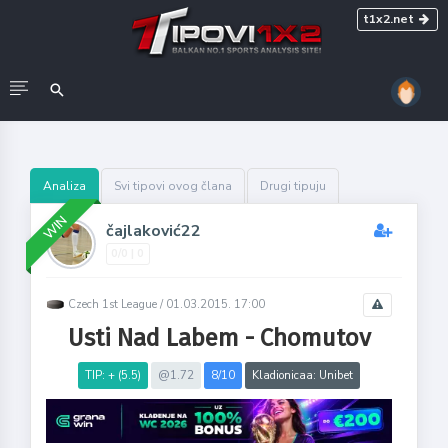
t1x2.net
Analiza
Svi tipovi ovog člana
Drugi tipuju
WIN
čajlaković22
0/0 | 0
Czech 1st League /
01.03.2015. 17:00
Usti Nad Labem - Chomutov
TIP: + (5.5)
@1.72
8/10
Kladionicaa: Unibet