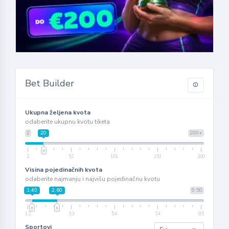
Bet Builder
Ukupna željena kvota
odaberite ukupnu kvotu tiketa
2
20
200+
2
52
101
151
200
Visina pojedinačnih kvota
odaberite najmanju i najvišu pojedinačnu kvotu
1.40
2.60
9.50
1.2
3.3
5.4
7.4
9.5
Sportovi