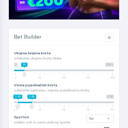
Bet Builder
Ukupna željena kvota
odaberite ukupnu kvotu tiketa
2
20
200+
2
52
101
151
200
Visina pojedinačnih kvota
odaberite najmanju i najvišu pojedinačnu kvotu
1.40
2.60
9.50
1.2
3.3
5.4
7.4
9.5
Sportovi
odabir svih ili samo jednog sporta