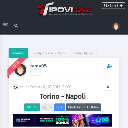
t1x2.net
Analiza
Svi tipovi ovog člana
Drugi tipuju
LOSE
rama95
0/0 | 0
Italian Serie A /
01.03.2015. 21:00
Torino - Napoli
TIP: 2-2
@3.9
6/10
Kladionicaa: BHPlay