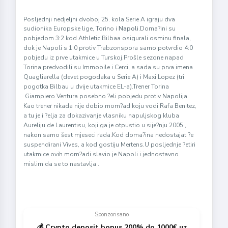
Posljednji nedjeljni dvoboj 25. kola Serie A igraju dva
sudionika Europske lige, Torino i
Napoli
.
Doma?ini su
pobjedom 3:2 kod Athletic Bilbaa osigurali osminu finala,
dok je Napoli s 1:0 protiv Trabzonspora samo potvrdio 4:0
pobjedu iz prve utakmice u Turskoj.
Prošle sezone napad
Torina predvodili su Immobile i Cerci, a sada su prva imena
Quagliarella (devet pogodaka u Serie A) i Maxi Lopez (tri
pogotka Bilbau u dvije utakmice EL-a).
Trener Torina
Giampiero Ventura posebno ?eli pobjedu protiv Napolija.
Kao trener nikada nije dobio mom?ad koju vodi Rafa Benitez,
a tu je i ?elja za dokazivanje vlasniku napuljskog kluba
Aureliju de Laurentisu, koji ga je otpustio u sije?nju 2005.,
nakon samo šest mjeseci rada.
Kod doma?ina nedostajat ?e
suspendirani Vives, a kod gostiju Mertens.
U posljednje ?etiri
utakmice ovih mom?adi slavio je Napoli i jednostavno
mislim da se to nastavlja .
Sponzorisano
💰 Crypto deposit bonus 200% do 1000€ uz