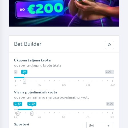
Bet Builder
Ukupna željena kvota
odaberite ukupnu kvotu tiketa
2
20
200+
2
52
101
151
200
Visina pojedinačnih kvota
odaberite najmanju i najvišu pojedinačnu kvotu
1.40
2.60
9.50
1.2
3.3
5.4
7.4
9.5
Sportovi