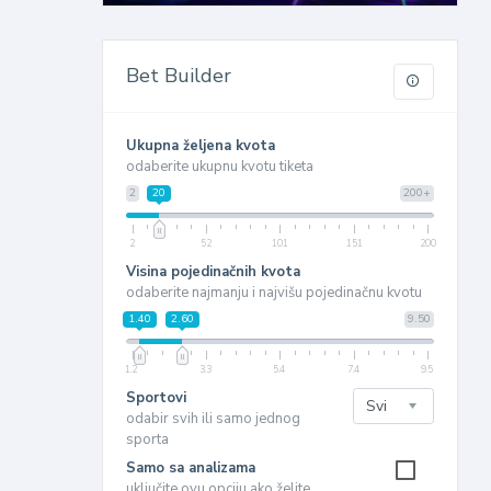
Bet Builder
Ukupna željena kvota
odaberite ukupnu kvotu tiketa
2
20
200+
2
52
101
151
200
Visina pojedinačnih kvota
odaberite najmanju i najvišu pojedinačnu kvotu
1.40
2.60
9.50
1.2
3.3
5.4
7.4
9.5
Sportovi
odabir svih ili samo jednog
sporta
Samo sa analizama
uključite ovu opciju ako želite