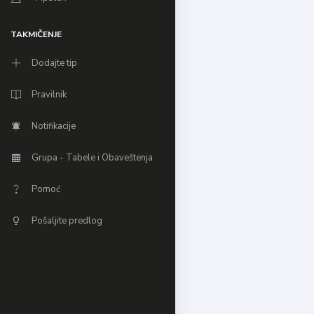
TAKMIČENJE
Dodajte tip
Pravilnik
Notifikacije
Grupa - Tabele i Obaveštenja
Pomoć
Pošaljite predlog