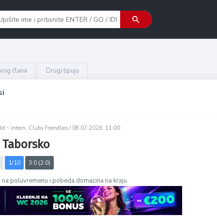
ovog člana
Drugi tipuju
si
d ~ Intern. Clubs Friendlies /
08.07.2026. 11:00
- Taborsko
1/10
3:0 (2:0)
 na poluvremenu i pobeda domacina na kraju