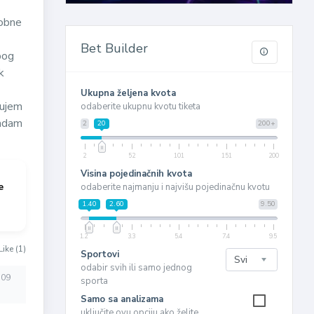
sobne
Bet Builder
bog
k
Ukupna željena kvota
tujem
odaberite ukupnu kvotu tiketa
nadam
2
20
200+
2
52
101
151
200
Visina pojedinačnih kvota
e
odaberite najmanju i najvišu pojedinačnu kvotu
1.40
2.60
9.50
1.2
3.3
5.4
7.4
9.5
Like (1)
Sportovi
odabir svih ili samo jednog
:09
sporta
Samo sa analizama
uključite ovu opciju ako želite