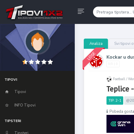
Analiza
Svi tipovi 
LOSE
Kockar u du
0/0 | 0
Football /
Worl
TIPOVI
Teplice 
Tipovi
TIP: 2-1
@20
INFO Tipovi
Pobeda gosta
TIPSTERI
Tipsteri