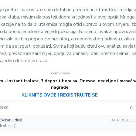
je prelaz i nakon sto sam detaljno pregledao statistiku i medju
a kluba, mislim da postoji dobra vrijednost u ovoj opciji. Mnogo
ukazuje na to da bi utakmica mogla otici upravo u ovom smjeru, z
 da ponudjena kvota vrijedi pokusaja. Naravno, ovakvi tipovi uvije
 rizik, pa bih preporucio nizi ulog, ali upravo zbog odnosa rizika i
 da se isplati pokusati. Svima koji budu citali ovu analizu savje
vaj prelaz kao zanimljivu opciju za danasnji dan. Sretno svima i 
ajedno doci do prolaza.
Sponzorisano
m - Instant isplate, 3 depozit bonusa. Dnevne, nedeljne i mesečn
nagrade
KLIKNITE OVDE I REGISTRUJTE SE
09:09
Kockar u dusi
08.07.2026. 13
i blizu 🤣