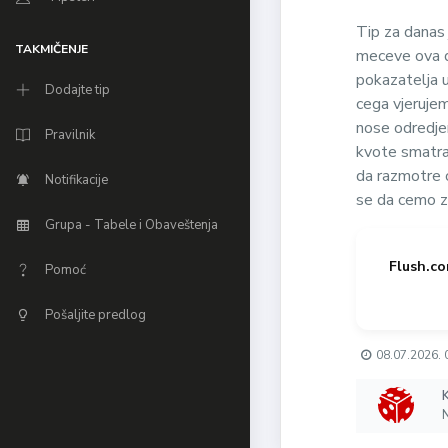
Tip za danas 
TAKMIČENJE
meceve ova dv
pokazatelja 
Dodajte tip
cega vjerujem
nose odredjeni
Pravilnik
kvote smatram
da razmotre o
Notifikacije
se da cemo z
Grupa - Tabele i Obaveštenja
Flush.co
Pomoć
Pošaljite predlog
08.07.2026. 
N