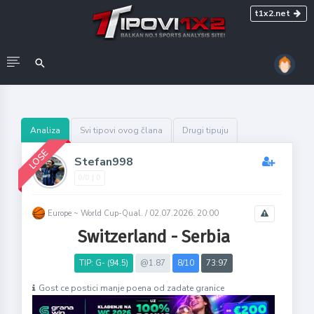
t1x2.net
Analiza
Svi tipovi ovog člana
Drugi tipuju
LOSE
Stefan998
0/0 | 0
Europe ~ World Cup-Qual. /
02.07.2026. 20:00
Switzerland - Serbia
TIP: G- (94.5)
@1.87
8/10
73:97
Gost ce postici manje poena od zadate granice