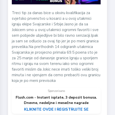
Treci tip za danas bice u okviru kvalifikacija za
svjetsko prvenstvo u kosarci a u ovoj utakmici
igraju ekipe Svajcarske i Srbije.Jasno je da sa
Jokicem smo u ovoj utakmici ogromni favoriti i sve
sem pobjede ubjedljive bi bilo ravno senzaciji.Ipak
ja sam se odlucio za ovaj tip jer je po meni granica
prevelika.Na prethodnih 14 odigranih utakmica
Svajcarska je prosjecno primala 69.5 poena sto je
za 25 manje od danasnje granice.Igraju u sporijem
ritmu i igraju na svom terenu iako smo ogromni
favoriti mislim da Jokic nece imati toliko veliki broj
minuta i ne vjerujem da cemo prebaciti ovu granicu
koja je po meni previsoka
Sponzorisano
Flush.com - Instant isplate, 3 depozit bonusa.
Dnevne, nedeljne i mesečne nagrade
KLIKNITE OVDE I REGISTRUJTE SE