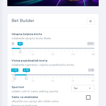
Bet Builder
Ukupna željena kvota
odaberite ukupnu kvotu tiketa
2
20
200+
2
52
101
151
200
Visina pojedinačnih kvota
odaberite najmanju i najvišu pojedinačnu kvotu
1.40
2.60
9.50
1.2
3.3
5.4
7.4
9.5
Sportovi
odabir svih ili samo jednog sporta
Samo sa analizama
uključite ovu opciju ako želite samo
tipove sa analizom