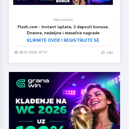
Sponzorisano
Flush.com - Instant isplate, 3 depozit bonusa.
Dnevne, nedeljne i mesečne nagrade
KLIKNITE OVDE I REGISTRUJTE SE
08.07.2026. 07:57
Like