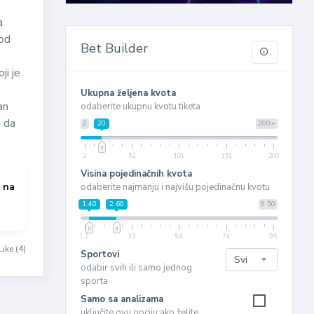
a
 od
Bet Builder
ji je
Ukupna željena kvota
an
odaberite ukupnu kvotu tiketa
m da
2
20
200+
2
52
101
151
200
Visina pojedinačnih kvota
 na
odaberite najmanju i najvišu pojedinačnu kvotu
1.40
2.60
9.50
1.2
3.3
5.4
7.4
9.5
Like (4)
Sportovi
odabir svih ili samo jednog
sporta
Samo sa analizama
uključite ovu opciju ako želite