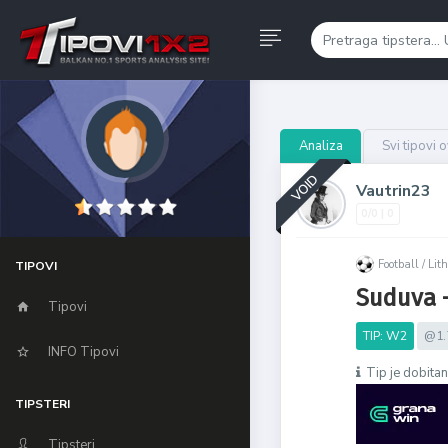
Analiza
Svi tipovi 
VOID
Vautrin23
0/0 | 0
Football /
Lit
TIPOVI
Suduva -
Tipovi
TIP: W2
@1.
INFO Tipovi
Tip je dobitan
TIPSTERI
Tipsteri