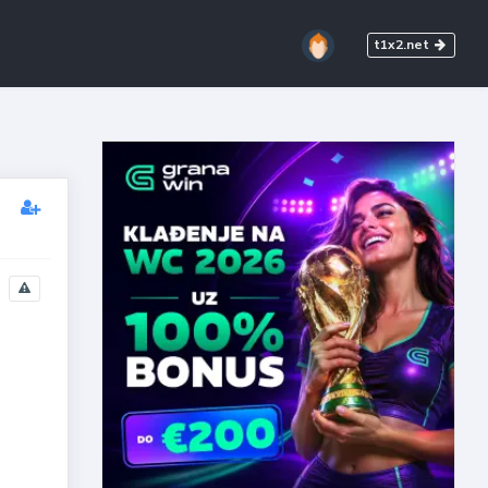
t1x2.net