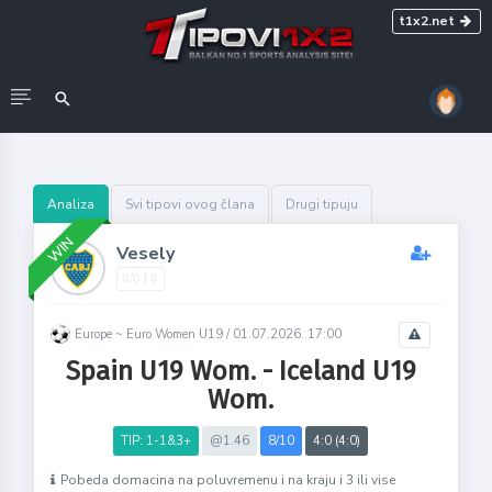
t1x2.net
Analiza
Svi tipovi ovog člana
Drugi tipuju
WIN
Vesely
0/0 | 0
Europe ~ Euro Women U19 /
01.07.2026. 17:00
Spain U19 Wom. - Iceland U19
Wom.
TIP: 1-1&3+
@1.46
8/10
4:0 (4:0)
Pobeda domacina na poluvremenu i na kraju i 3 ili vise