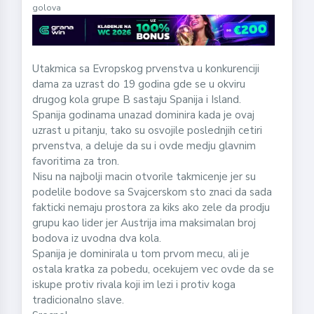
golova
Utakmica sa Evropskog prvenstva u konkurenciji
dama za uzrast do 19 godina gde se u okviru
drugog kola grupe B sastaju Spanija i Island.
Spanija godinama unazad dominira kada je ovaj
uzrast u pitanju, tako su osvojile poslednjih cetiri
prvenstva, a deluje da su i ovde medju glavnim
favoritima za tron.
Nisu na najbolji macin otvorile takmicenje jer su
podelile bodove sa Svajcerskom sto znaci da sada
fakticki nemaju prostora za kiks ako zele da prodju
grupu kao lider jer Austrija ima maksimalan broj
bodova iz uvodna dva kola.
Spanija je dominirala u tom prvom mecu, ali je
ostala kratka za pobedu, ocekujem vec ovde da se
iskupe protiv rivala koji im lezi i protiv koga
tradicionalno slave.