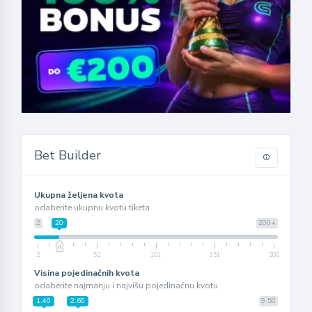
Bet Builder
Ukupna željena kvota
odaberite ukupnu kvotu tiketa
2
20
200+
2
52
101
151
200
Visina pojedinačnih kvota
odaberite najmanju i najvišu pojedinačnu kvotu
1.40
2.60
9.50