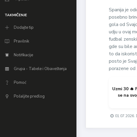
Spanija je o
TAKMIČENJE
posebno brine
gola od Svaj
Dodajte tip
udju u ovaj m
fudbal zensk
Pravilnik
gde su bile a
to da iskoris
Notifikacije
posto je Svaj
porazene od 
Grupa - Tabele i Obaveštenja
Pomoć
Uzmi 30 🔥 
se na svo
Pošaljite predlog
01.07.2026. 