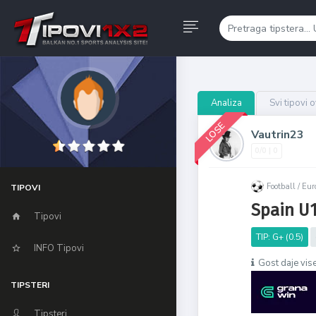
Analiza
Svi tipovi 
LOSE
Vautrin23
0/0 | 0
Football /
Eur
TIPOVI
Spain U
Tipovi
TIP: G+ (0.5)
INFO Tipovi
Gost daje vis
TIPSTERI
Tipsteri