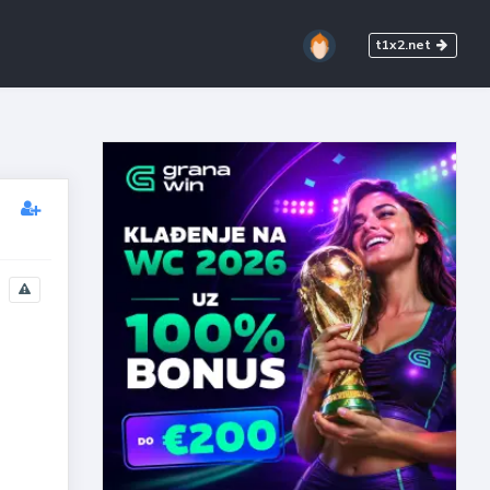
t1x2.net