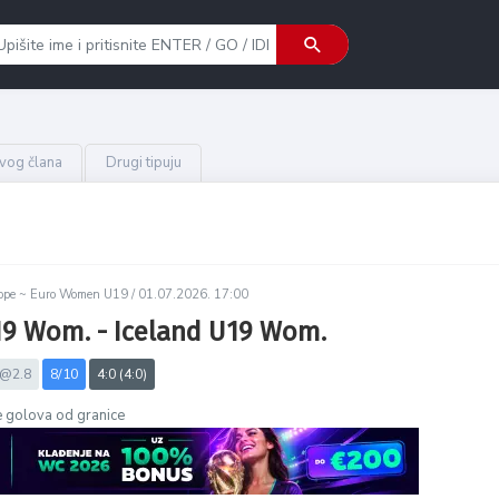
ovog člana
Drugi tipuju
ope ~ Euro Women U19 /
01.07.2026. 17:00
19 Wom. - Iceland U19 Wom.
@2.8
8/10
4:0 (4:0)
e golova od granice