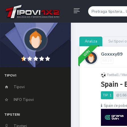
Analiza
Svi tipovi 
WIN
Goxxxy89
0/0 | 0
Football /
Wor
TIPOVI
Spain - 
Tipovi
TIP: 1
@1.66
INFO Tipovi
Spain će pobe
TIPSTERI
Tipsteri