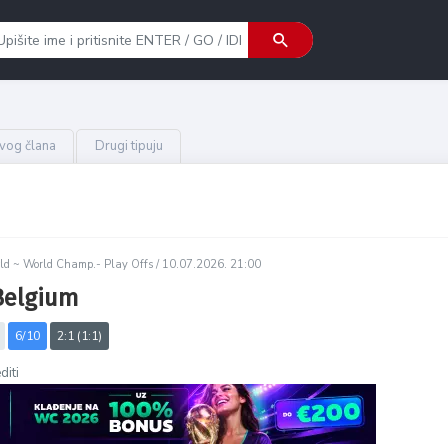
ovog člana
Drugi tipuju
ld ~ World Champ.- Play Offs /
10.07.2026. 21:00
Belgium
6/10
2:1 (1:1)
diti