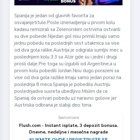
Spanija je jedan od glavnih favorita za
osvajanjetitule.Posle iznenadjenja u prvom kolu
kadasu remizirali sa Zelenorskim ostrvima ostvarili
su dve pobede.Nijedan gol nisu primili.Imaju samo
jednu pobedu na poslednjih sest utakmica sa vise
od dva gola ralike.Austrija je odigrala sumljiv mec u
poslednjem kolu 3:3 sa Alzir gde su i jedni i drugi
prosli dalje.Pre toga su izgubili od Argentine,a u
prvom kolu pobedili Jordan.Nisu dugo porazeni sa
vise od dva gola razlike.Imaju samo jedan poraz na
poslednja 8 meca.Spanija je pobedila Austriju
poslednjadva susreta ubedljivo.Mislim da ce
Spaniaj da ostvari pobedu uz naravno golove jer
Austriska odbrana je slabiji deo tima.
Sponzorisano
Flush.com - Instant isplate, 3 depozit bonusa.
Dnevne, nedeljne i mesečne nagrade
KLIKNITE OVDE I REGISTRUJTE SE