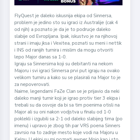
FlyQuest je daleko iskusnija ekipa od Sinnersa,
problem je jedino sto su igraci iz Australije (cak 4
od njih) a poznato je da je to podrucje daleko
slabije od Evropljana. Ipak, iskustvo je na njihovoj
strani i imaju jksa i Vexitea, poznati su meni i nettik
i INS od ranijih turnira i mislim da mogu otvoriti
lepo Major danas sa 1-0.
Igraju sa Sinnersima koji su debitanti na nekom
Majoru i svi igraci Sinnersa prvi put igraju na ovako
velikom turniru a kako su se plasirali na Major to je
za nepoverovati.
Naime, legendarni FaZe Clan se je prijavio da neki
daleko manji turnir koji je igrao protiv tier 3 ekipa i
trebali su da osvoje da bi sa tim poenima otisli na
Major ali su oni nakon vodjstva u finalu od 1-0
poklekli i izgubili sa 2-1 od daleko slabijeg tima (po
imenu) i upravo je zbog tih par VRS poena Sinners
zavrsio na to zadnje mesto koje vodi na Majoru u
Kelnu. U ekipi su mi poznati awper Mojo kao i sto