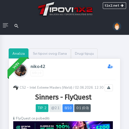
t1x2.net
Analiza
Svi tipovi ovog člana
Drugi tipuju
WIN
niko42
0/0 | 0
CS2 ~ Intel Extreme Masters (World) /
02.06.2026. 12:30
Sinners - FlyQuest
TIP: 2
@2.1
8/10
0:1 (0:0)
FlyQuest ce pobediti