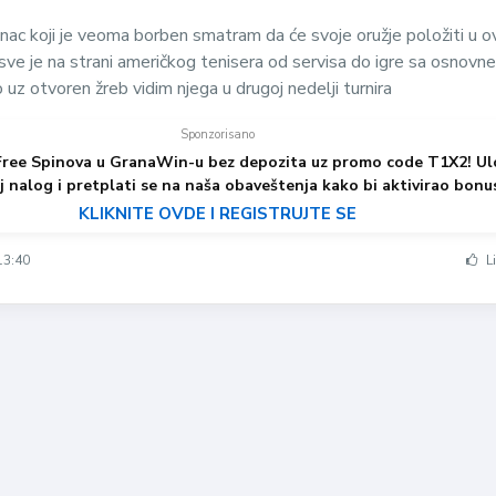
nac koji je veoma borben smatram da će svoje oružje položiti u 
sve je na strani američkog tenisera od servisa do igre sa osnovne
o uz otvoren žreb vidim njega u drugoj nedelji turnira
Sponzorisano
Free Spinova u GranaWin-u bez depozita uz promo code T1X2! Ul
j nalog i pretplati se na naša obaveštenja kako bi aktivirao bonu
KLIKNITE OVDE I REGISTRUJTE SE
13:40
Li