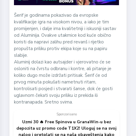
Šerif je godinama pokazivao da evropske
kvalifikacije igra na visokom nivou, a iako je tim
promijenjen, i dalje ima kvalitetniji i iskusniji sastav
od Aluminija. Ovakve utakmice kod kuće obično
koristi da napravi zalihu pred revanš i rijetko
propušta priliku protiv ekipa koje su na papiru
slabije.
Aluminij dolazi kao autsajder i vjerovatno će se
osloniti na čvrstu odbranu i kontre, ali pitanje je
koliko dugo može izdržati pritisak. Šerif će od
prvog minuta pokušati nametnuti ritam,
kontrolisati posjed i stvarati šanse, dok će gosti
uglavnom čekati svoju priliku iz prekida ili
kontranapada. Sretno svima.
Sponzorisano
Uzmi 30 🔥 Free Spinova u GranaWin-u bez
depozita uz promo code T1X2! Uloguj se na svoj
nalog i pretplati se na naša obaveštenja kako