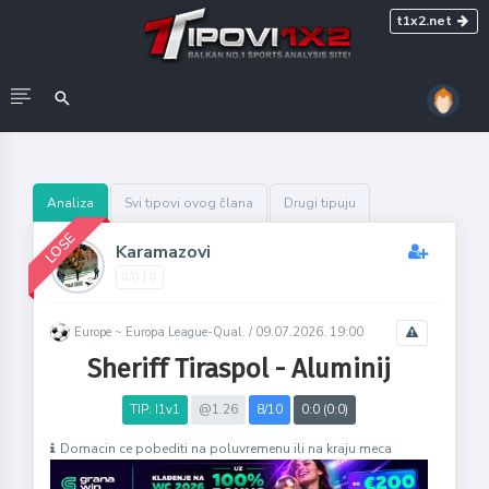
t1x2.net
Analiza
Svi tipovi ovog člana
Drugi tipuju
LOSE
Karamazovi
0/0 | 0
Europe ~ Europa League-Qual. /
09.07.2026. 19:00
Sheriff Tiraspol - Aluminij
TIP: I1v1
@1.26
8/10
0:0 (0:0)
Domacin ce pobediti na poluvremenu ili na kraju meca