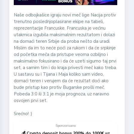
Naše odbojkašice igraju novi meč lige Nacija protiv
trenutno poslednjoplasirane ekipe na tabeli,
reprezentacije Francuske. Francuska je većinu
utakmica izgubila maksimalnim rezultatom i dolazi
na domaći teren Srbije da proba nešto da uradi.
Mislim da im to neće poći za rukom i da će srpkinje
od početka meča da pristupe veoma ozbiljno i
maksimalno fokusirano i da će uzeti sigurno taj prvi
set, a samim tim i do kraja privesti meč kako treba.
U sastavu su i Tijana i Maja koliko sam video,
domaći teren i verujem da će rezultat doći ako
bude pristup kao protiv Bugarske prošli meč.
Pobeda 3:0 ili 3:1 je moja prognoza, uz naravno
osvojen prvi set.
Srećno! :)
Sponzorisano
💰 Crypto deposit bonus 200% do 1000€ uz