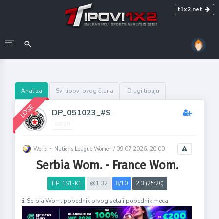
t1x2.net
Analiza
Svi tipovi ovog člana
Drugi tipuju
LOSE
DP_051023_#S
0/0 | 0
World ~ Nations League Women /
09.07.2026. 20:00
Serbia Wom. - France Wom.
TIP: 1S1-K1
@1.32
8/10
2:3 (25:20)
Serbia Wom. pobednik prvog seta i pobednik meca