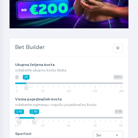
Bet Builder
Ukupna željena kvota
odaberite ukupnu kvotu tiketa
2
20
200+
2
52
101
151
200
Visina pojedinačnih kvota
odaberite najmanju i najvišu pojedinačnu kvotu
1.40
2.60
9.50
1.2
3.3
5.4
7.4
9.5
Sportovi