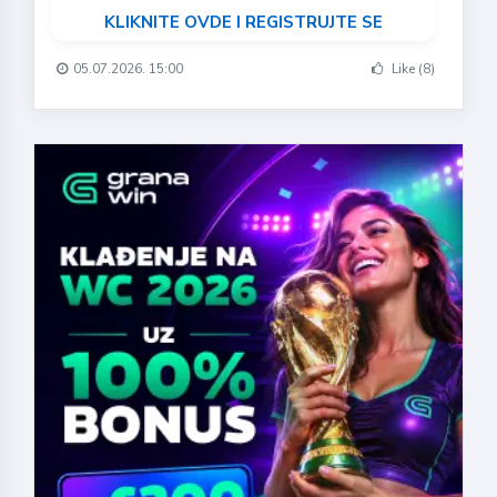
KLIKNITE OVDE I REGISTRUJTE SE
05.07.2026. 15:00
Like (8)