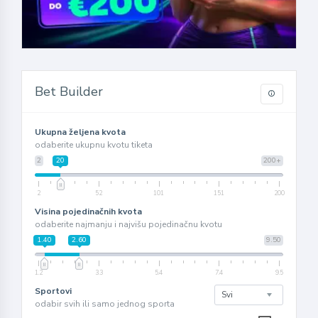
Bet Builder
Ukupna željena kvota
odaberite ukupnu kvotu tiketa
2
20
200+
2
52
101
151
200
Visina pojedinačnih kvota
odaberite najmanju i najvišu pojedinačnu kvotu
1.40
2.60
9.50
1.2
3.3
5.4
7.4
9.5
Sportovi
odabir svih ili samo jednog sporta