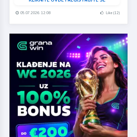
05.07.2026. 12:08
Like (12)