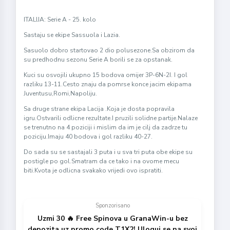
ITALIJA: Serie A - 25. kolo
Sastaju se ekipe Sassuola i Lazia.
Sasuolo dobro startovao 2 dio polusezone.Sa obzirom da
su predhodnu sezonu Serie A borili se za opstanak.
Kuci su osvojili ukupno 15 bodova omijer 3P-6N-2I. I gol
razliku 13-11.Cesto znaju da pomrse konce jacim ekipama
Juventusu,Romi,Napoliju.
Sa druge strane ekipa Lacija .Koja je dosta popravila
igru.Ostvarili odlicne rezultate.I pruzili solidne partije.Nalaze
se trenutno na 4 poziciji i mislim da im je cilj da zadrze tu
poziciju.Imaju 40 bodova i gol razliku 40-27.
Do sada su se sastajali 3 puta i u sva tri puta obe ekipe su
postigle po gol.Smatram da ce tako i na ovome mecu
biti.Kvota je odlicna svakako vrijedi ovo ispratiti.
Sponzorisano
Uzmi 30 🔥 Free Spinova u GranaWin-u bez
depozita uz promo code T1X2! Uloguj se na svoj