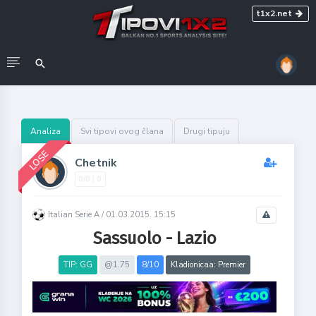
t1x2.net
Analiza
Svi tipovi ovog člana
Drugi tipuju
LOSE
Chetnik
0/0 | 0
Italian Serie A /
01.03.2015. 15:15
Sassuolo - Lazio
TIP: GG
@1.75
8/10
Kladionicaa: Premier