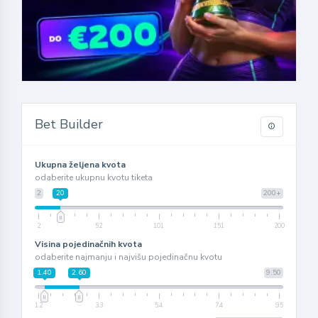
Bet Builder
Ukupna željena kvota
odaberite ukupnu kvotu tiketa
2
20
200+
2
52
101
151
200
Visina pojedinačnih kvota
odaberite najmanju i najvišu pojedinačnu kvotu
1.40
2.60
9.50
1.2
3.3
5.4
7.4
9.5