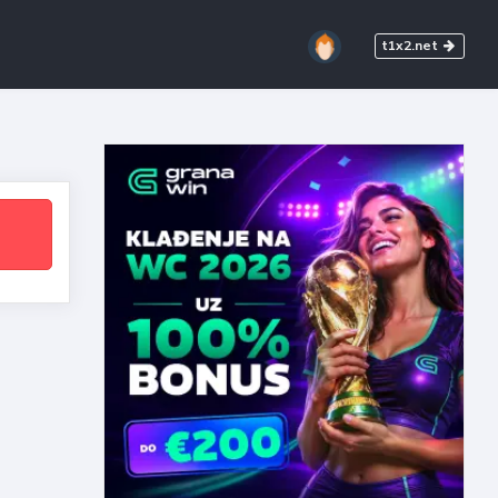
t1x2.net