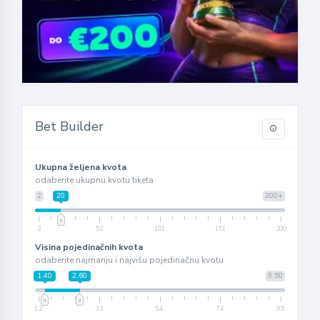
Bet Builder
Ukupna željena kvota
odaberite ukupnu kvotu tiketa
2
20
200+
2
52
101
151
200
Visina pojedinačnih kvota
odaberite najmanju i najvišu pojedinačnu kvotu
1.40
2.60
9.50
1.2
3.3
5.4
7.4
9.5