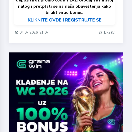
depozita uz promo code T1X2! Uloguj se na svoj
nalog i pretplati se na naša obaveštenja kako
bi aktivirao bonus.
KLIKNITE OVDE I REGISTRUJTE SE
04.07.2026. 21:07
Like (5)