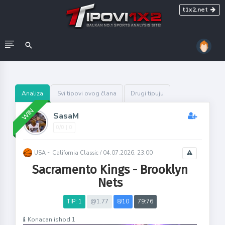
t1x2.net
Analiza
Svi tipovi ovog člana
Drugi tipuju
WIN
SasaM
0/0 | 0
USA ~ California Classic /
04.07.2026. 23:00
Sacramento Kings - Brooklyn
Nets
TIP: 1
@1.77
8/10
79:76
Konacan ishod 1