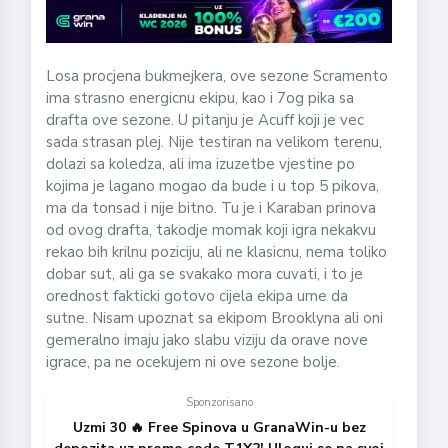
Losa procjena bukmejkera, ove sezone Scramento
ima strasno energicnu ekipu, kao i 7og pika sa
drafta ove sezone. U pitanju je Acuff koji je vec
sada strasan plej. Nije testiran na velikom terenu,
dolazi sa koledza, ali ima izuzetbe vjestine po
kojima je lagano mogao da bude i u top 5 pikova,
ma da tonsad i nije bitno. Tu je i Karaban prinova
od ovog drafta, takodje momak koji igra nekakvu
rekao bih krilnu poziciju, ali ne klasicnu, nema toliko
dobar sut, ali ga se svakako mora cuvati, i to je
orednost fakticki gotovo cijela ekipa ume da
sutne. Nisam upoznat sa ekipom Brooklyna ali oni
gemeralno imaju jako slabu viziju da orave nove
igrace, pa ne ocekujem ni ove sezone bolje.
Sponzorisano
Uzmi 30 🔥 Free Spinova u GranaWin-u bez