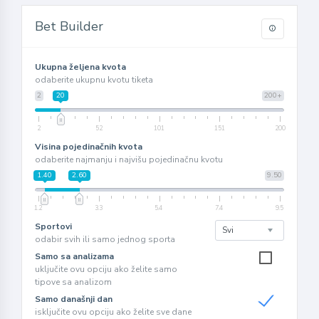
Bet Builder
Ukupna željena kvota
odaberite ukupnu kvotu tiketa
2
20
200+
2
52
101
151
200
Visina pojedinačnih kvota
odaberite najmanju i najvišu pojedinačnu kvotu
1.40
2.60
9.50
1.2
3.3
5.4
7.4
9.5
Sportovi
odabir svih ili samo jednog sporta
Samo sa analizama
uključite ovu opciju ako želite samo
tipove sa analizom
Samo današnji dan
isključite ovu opciju ako želite sve dane