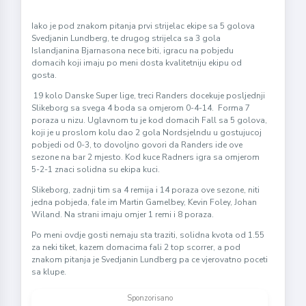
Iako je pod znakom pitanja prvi strijelac ekipe sa 5 golova
Svedjanin Lundberg, te drugog strijelca sa 3 gola
Islandjanina Bjarnasona nece biti, igracu na pobjedu
domacih koji imaju po meni dosta kvalitetniju ekipu od
gosta.
19 kolo Danske Super lige, treci Randers docekuje posljednji
Slikeborg sa svega 4 boda sa omjerom 0-4-14. Forma 7
poraza u nizu. Uglavnom tu je kod domacih Fall sa 5 golova,
koji je u proslom kolu dao 2 gola Nordsjelndu u gostujucoj
pobjedi od 0-3, to dovoljno govori da Randers ide ove
sezone na bar 2 mjesto. Kod kuce Radners igra sa omjerom
5-2-1 znaci solidna su ekipa kuci.
Slikeborg, zadnji tim sa 4 remija i 14 poraza ove sezone, niti
jedna pobjeda, fale im Martin Gamelbey, Kevin Foley, Johan
Wiland. Na strani imaju omjer 1 remi i 8 poraza.
Po meni ovdje gosti nemaju sta traziti, solidna kvota od 1.55
za neki tiket, kazem domacima fali 2 top scorrer, a pod
znakom pitanja je Svedjanin Lundberg pa ce vjerovatno poceti
sa klupe.
Sponzorisano