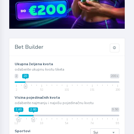
Bet Builder
Ukupna željena kvota
odaberite ukupnu kvotu tiketa
2
20
200+
2
52
101
151
200
Visina pojedinačnih kvota
odaberite najmanju i najvišu pojedinačnu kvotu
1.40
2.60
9.50
1.2
3.3
5.4
7.4
9.5
Sportovi