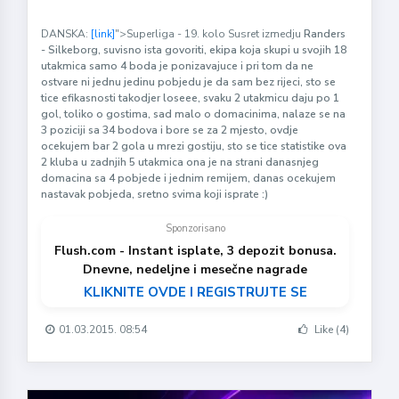
DANSKA:
[link]
">Superliga - 19. kolo Susret izmedju
Randers
- Silkeborg, suvisno ista govoriti, ekipa koja skupi u svojih 18
utakmica samo 4 boda je ponizavajuce i pri tom da ne
ostvare ni jednu jedinu pobjedu je da sam bez rijeci, sto se
tice efikasnosti takodjer loseee, svaku 2 utakmicu daju po 1
gol, toliko o gostima, sad malo o domacinima, nalaze se na
3 poziciji sa 34 bodova i bore se za 2 mjesto, ovdje
ocekujem bar 2 gola u mrezi gostiju, sto se tice statistike ova
2 kluba u zadnjih 5 utakmica ona je na strani danasnjeg
domacina sa 4 pobjede i jednim remijem, danas ocekujem
nastavak pobjeda, sretno svima koji isprate :)
Sponzorisano
Flush.com - Instant isplate, 3 depozit bonusa.
Dnevne, nedeljne i mesečne nagrade
KLIKNITE OVDE I REGISTRUJTE SE
01.03.2015. 08:54
Like (4)