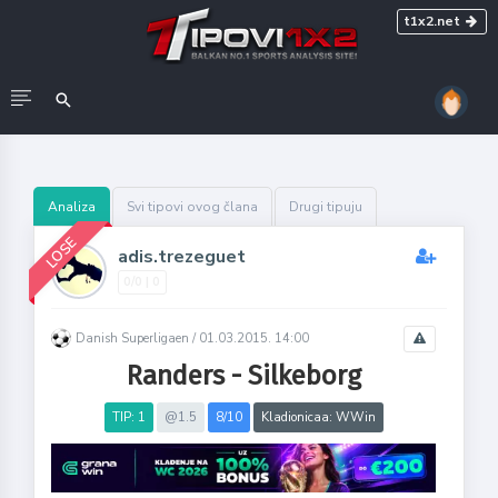
t1x2.net
Analiza
Svi tipovi ovog člana
Drugi tipuju
LOSE
adis.trezeguet
0/0 | 0
Danish Superligaen /
01.03.2015. 14:00
Randers - Silkeborg
TIP: 1
@1.5
8/10
Kladionicaa: WWin