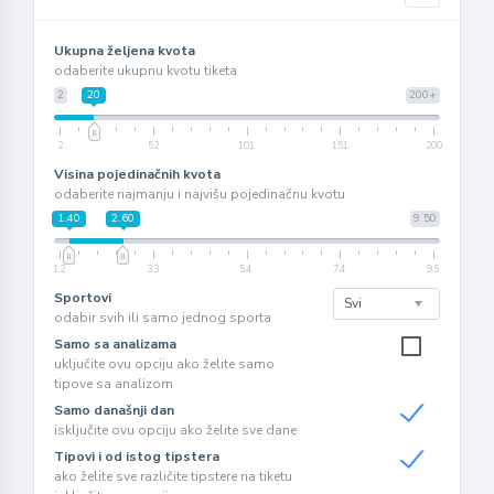
Ukupna željena kvota
odaberite ukupnu kvotu tiketa
2
20
200+
2
52
101
151
200
Visina pojedinačnih kvota
odaberite najmanju i najvišu pojedinačnu kvotu
1.40
2.60
9.50
1.2
3.3
5.4
7.4
9.5
Sportovi
odabir svih ili samo jednog sporta
Samo sa analizama
uključite ovu opciju ako želite samo
tipove sa analizom
Samo današnji dan
isključite ovu opciju ako želite sve dane
Tipovi i od istog tipstera
ako želite sve različite tipstere na tiketu