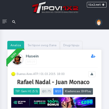
t1x2.net
Analiza
Svi tipovi ovog člana
Drugi tipuju
WIN
Husein
0/0 | 0
Buenos Aires ATP /
01.03.2015. 18:00
Rafael Nadal - Juan Monaco
TIP: Gem H1 (5.5)
@1.75
8/10
Kladionicaa: BHPlay