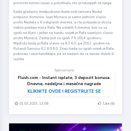
proslom turniru ispao u polufinalu sto je neuspjeh za njega.
Kada gledamo medjusbone duele ovih tenisera Nadal
potpuno dominira. Juan Monaco je samo jednom slavio
protiv Nadala u 6 odigranih meceva, a i ta pobjeda je dosla
nakon predaje meca Rafe. Na ostalih 5 meceva, koji su se
igrali na šljaci i jedan na hardu, uvijek je Rafa uvjerljivo slavio
protiv Monaca. Zadnji put su igrali 7.5.2014. godine u
Madridu kada je Rafa slavio sa 6:1 6:0, pa 2012. godine na
Roland Garrosu 6:2 6:0 6:0. Znaci kada su igrali uvijek je Rafa
pokrivao i vece hendikepe, pa se nadam da ce danas dobiti 6
razlike.
Sponzorisano
Flush.com - Instant isplate, 3 depozit bonusa.
Dnevne, nedeljne i mesečne nagrade
KLIKNITE OVDE I REGISTRUJTE SE
01.03.2015. 13:08
Like (6)