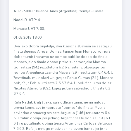
ATP - SINGL: Buenos Aires (Argentina), zemlja - Finale
Nadal R. ATP: 4;
Monaco J. ATP: 60;
01.03.2015 18:00
Dva jako dobra prijatelja, dva klasicna šljakaša se sastaju u
finalu Buenos Airesa. Domaci teniser Juan Monaco koji igra
dobar turnir i naravno uz pomoc publike dosao do finala.
Monaco je do finala dosao preko sunarodnjaka Maxima
Gonzaleza (94.) rezultatom 6:2 6:2, zatim pobjedjuje jos
jednog Argentinca Leandra Mayera (29.) rezultatom 6:4 6:4. U
?etvrtfinalu mu dolazi Urugvajac Pablo Cuevas (24.), Monaco
pobje?uje Pabla u tri seta 7:6 6:7 6:4. U polufinalu mu dolazi
Nicolas Almagro (89.), kojeg je Juan salvadao u tri seta 6:3
6:7 6:4.
Rafa Nadal, kralj šljake, igra odlican turnir, nema milosti ni
prema kome, sve je naprosto "pomeo" do finala. Prvo je
savladao domaceg tenisera Arguella (146.) rezultatom 6:4
6:0, zatim dobija jos jednog Argentinca Delbonisa (59.) 6:1
6:1 i u polufinalu dobija treceg Argentinca Carlosa Berlocqa
7:6 6:2. Rafa je mnogo motivisan na ovom turniru jer je na