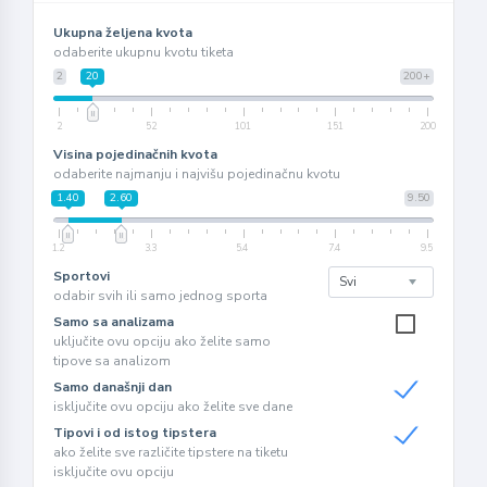
Ukupna željena kvota
odaberite ukupnu kvotu tiketa
2
20
200+
2
52
101
151
200
Visina pojedinačnih kvota
odaberite najmanju i najvišu pojedinačnu kvotu
1.40
2.60
9.50
1.2
3.3
5.4
7.4
9.5
Sportovi
odabir svih ili samo jednog sporta
Samo sa analizama
uključite ovu opciju ako želite samo
tipove sa analizom
Samo današnji dan
isključite ovu opciju ako želite sve dane
Tipovi i od istog tipstera
ako želite sve različite tipstere na tiketu
isključite ovu opciju