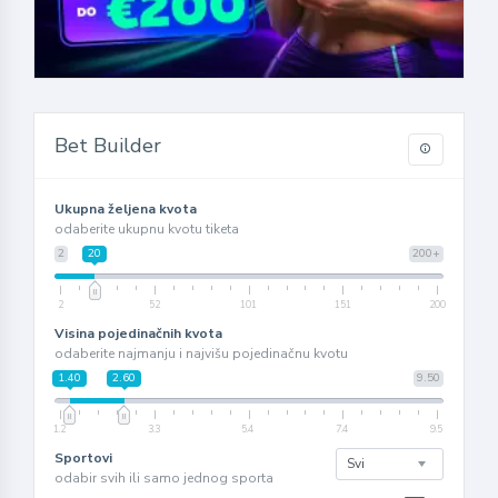
Bet Builder
Ukupna željena kvota
odaberite ukupnu kvotu tiketa
2
20
200+
2
52
101
151
200
Visina pojedinačnih kvota
odaberite najmanju i najvišu pojedinačnu kvotu
1.40
2.60
9.50
1.2
3.3
5.4
7.4
9.5
Sportovi
odabir svih ili samo jednog sporta