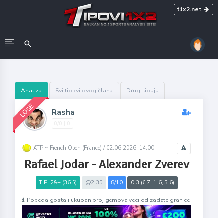
t1x2.net
Analiza
Svi tipovi ovog člana
Drugi tipuju
LOSE
Rasha
0/0 | 0
ATP ~ French Open (France) /
02.06.2026. 14:00
Rafael Jodar - Alexander Zverev
TIP: 2&+ (36.5)
@2.35
8/10
0:3 (6:7, 1:6, 3:6)
Pobeda gosta i ukupan broj gemova veci od zadate granice