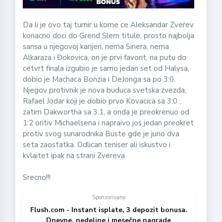
Da li je ovo taj turnir u kome ce Aleksandar Zverev
konacno doci do Grend Slem titule, prosto najbolja
sansa u njegovoj karijeri, nema Sinera, nema
Alkaraza i Đokovica, on je prvi favorit, na putu do
cetvrt finala izgubio je samo jedan set od Halysa,
dobio je Machaca Bonzia i DeJonga sa po 3:0.
Njegov protivnik je nova buduca svetska zvezda,
Rafael Jodar koji je dobio prvo Kovacica sa 3:0 ,
zatim Dakwortha sa 3:1, a onda je preokrenuo od
1:2 oritiv Michaelsena i napraivo jos jedan preokret
protiv svog sunarodnika Buste gde je jurio dva
seta zaostatka. Odlican teniser ali iskustvo i
kvlaitet ipak na strani Zvereva
Srecno!!!
Sponzorisano
Flush.com - Instant isplate, 3 depozit bonusa.
Dnevne, nedeljne i mesečne nagrade