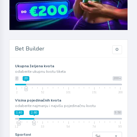
Bet Builder
Ukupna željena kvota
odaberite ukupnu kvotu tiketa
2
20
200+
2
52
101
151
200
Visina pojedinačnih kvota
odaberite najmanju i najvišu pojedinačnu kvotu
1.40
2.60
9.50
1.2
3.3
5.4
7.4
9.5
Sportovi