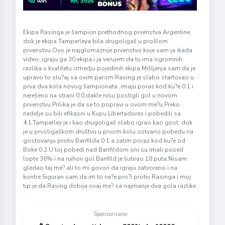
Ekipa Rasinga je šampion prethodnog prvenstva Argentine,
dok je ekipa Tamperleya bila drugoligaš u prošlom
prvenstvu.Ovo je najglomaznije prvenstvo koje sam ja ikada
video ,igraju ga 30.ekipa,i ja verujem da tu ima ogromnih
razlika u kvalitetu izmedju pojedinih ekipa.Mišljenja sam da je
upravo to slu?aj sa ovim parom.Rasing je slabo startovao u
prva dva kola novog šampionata ,imaju poraz kod ku?e 0:1 i
nerešeno na strani 0:0,dakle nisu postigli gol u novom
prvenstvu.Prilika je da se to popravi u ovom me?u.Preko
nedelje su bili efikasni u Kupu Libertadores i pobedili sa
4:1.Tamperley je i kao drugoligaš slabo igrao kao gost, dok
je u prvoligaškom društvu u prvom kolu ostvario pobedu na
gostovanju protiv Banfilda 0:1 a zatim poraz kod ku?e od
Boke 0:2.U toj pobedi nad Banfildom oni su imali posed
lopte 36% i na njihov gol Banfild je šutirao 18.puta.Nisam
gledao taj me? ali to mi govori da igraju zatvoreno i na
kontre.Siguran sam da im to ne?e pro?i protiv Rasinga i moj
tip je da Rasing dobija ovaj me? sa najmanje dva gola razlike
.
Sponzorisano