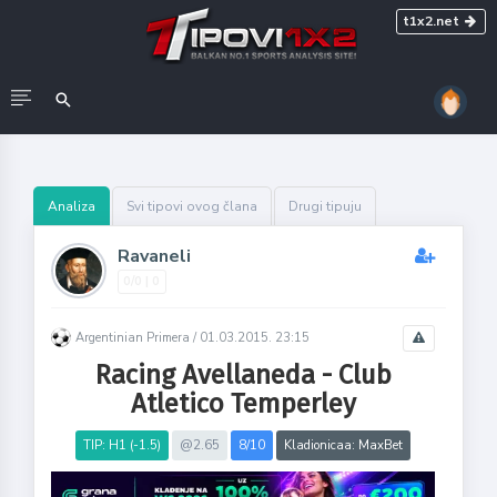
t1x2.net
Analiza
Svi tipovi ovog člana
Drugi tipuju
Ravaneli
0/0 | 0
Argentinian Primera /
01.03.2015. 23:15
Racing Avellaneda - Club
Atletico Temperley
TIP: H1 (-1.5)
@2.65
8/10
Kladionicaa: MaxBet