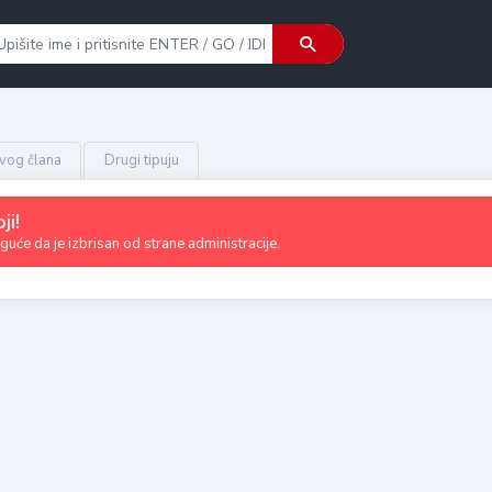
ovog člana
Drugi tipuju
ji!
guće da je izbrisan od strane administracije.