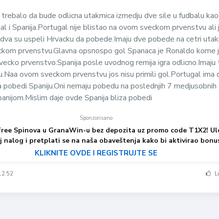
 trebalo da bude odlicna utakmica izmedju dve sile u fudbalu kao
l i Spanija.Portugal nije blistao na ovom sveckom prvenstvu ali 
Jedva su uspeli Hrvacku da pobede.Imaju dve pobede na cetri uta
kom prvenstvu.Glavna opsnospo gol Spanaca je Ronaldo kome j
ecko prvenstvo.Spanija posle uvodnog remija igra odlicno.Imaju t
u.Naa ovom sveckom prvenstvu jos nisu primili gol.Portugal ima 
 pobedi Spaniju.Oni nemaju pobedu na poslednjih 7 medjusobnih
anijom.Mislim daje ovde Spanija bliza pobedi
Sponzorisano
Free Spinova u GranaWin-u bez depozita uz promo code T1X2! Ul
j nalog i pretplati se na naša obaveštenja kako bi aktivirao bonu
KLIKNITE OVDE I REGISTRUJTE SE
12:52
Li