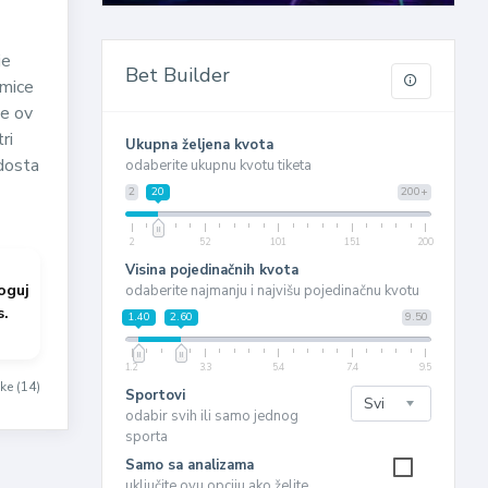
je
Bet Builder
kmice
e ov
ri
Ukupna željena kvota
dosta
odaberite ukupnu kvotu tiketa
2
20
200+
2
52
101
151
200
Visina pojedinačnih kvota
oguj
odaberite najmanju i najvišu pojedinačnu kvotu
s.
1.40
2.60
9.50
1.2
3.3
5.4
7.4
9.5
ke (14)
Sportovi
odabir svih ili samo jednog
sporta
Samo sa analizama
uključite ovu opciju ako želite