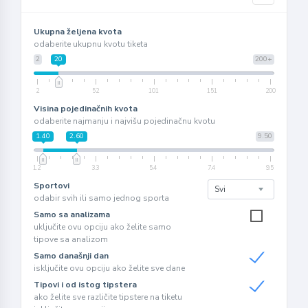
Ukupna željena kvota
odaberite ukupnu kvotu tiketa
2
20
200+
2
52
101
151
200
Visina pojedinačnih kvota
odaberite najmanju i najvišu pojedinačnu kvotu
1.40
2.60
9.50
1.2
3.3
5.4
7.4
9.5
Sportovi
odabir svih ili samo jednog sporta
Samo sa analizama
uključite ovu opciju ako želite samo
tipove sa analizom
Samo današnji dan
isključite ovu opciju ako želite sve dane
Tipovi i od istog tipstera
ako želite sve različite tipstere na tiketu