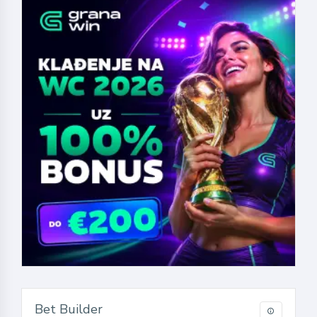
Bet Builder