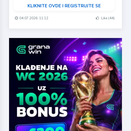
KLIKNITE OVDE I REGISTRUJTE SE
04.07.2026. 11:12
Like (44)