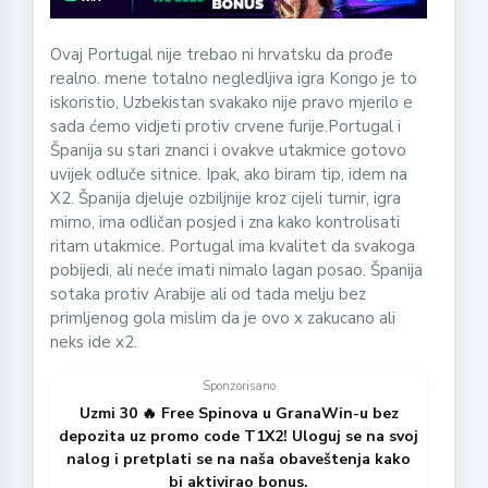
Ovaj Portugal nije trebao ni hrvatsku da prođe
realno. mene totalno negledljiva igra Kongo je to
iskoristio, Uzbekistan svakako nije pravo mjerilo e
sada ćemo vidjeti protiv crvene furije.Portugal i
Španija su stari znanci i ovakve utakmice gotovo
uvijek odluče sitnice. Ipak, ako biram tip, idem na
X2. Španija djeluje ozbiljnije kroz cijeli turnir, igra
mirno, ima odličan posjed i zna kako kontrolisati
ritam utakmice. Portugal ima kvalitet da svakoga
pobijedi, ali neće imati nimalo lagan posao. Španija
sotaka protiv Arabije ali od tada melju bez
primljenog gola mislim da je ovo x zakucano ali
neks ide x2.
Sponzorisano
Uzmi 30 🔥 Free Spinova u GranaWin-u bez
depozita uz promo code T1X2! Uloguj se na svoj
nalog i pretplati se na naša obaveštenja kako
bi aktivirao bonus.