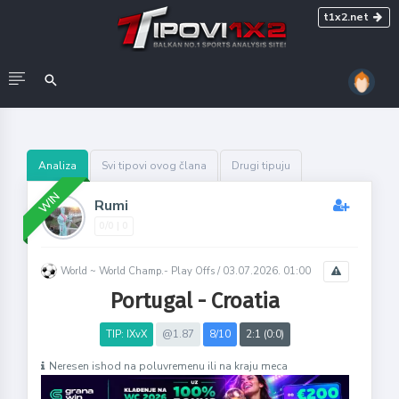
t1x2.net
Analiza
Svi tipovi ovog člana
Drugi tipuju
WIN
Rumi
0/0 | 0
World ~ World Champ.- Play Offs /
03.07.2026. 01:00
Portugal - Croatia
TIP: IXvX
@1.87
8/10
2:1 (0:0)
Neresen ishod na poluvremenu ili na kraju meca