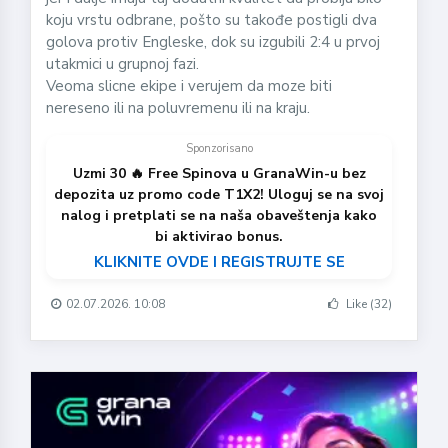
koju vrstu odbrane, pošto su takođe postigli dva
golova protiv Engleske, dok su izgubili 2:4 u prvoj
utakmici u grupnoj fazi.
Veoma slicne ekipe i verujem da moze biti
nereseno ili na poluvremenu ili na kraju.
Sponzorisano
Uzmi 30 🔥 Free Spinova u GranaWin-u bez
depozita uz promo code T1X2! Uloguj se na svoj
nalog i pretplati se na naša obaveštenja kako
bi aktivirao bonus.
KLIKNITE OVDE I REGISTRUJTE SE
02.07.2026. 10:08
Like (32)