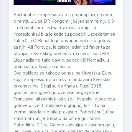
Portugal nije impresionirao u grupnoj fazi, govorim
o remiju 1:1 sa DR Kongom i još jednom remiju 0:0
sa Kolumbijom. Jedina utakmica u kojoj su
impresionirali bila je kada su pobedili Uzbekistan sa
čak 5:0, a C. Ronaldo je postigao nekoliko golova
za njih. Ali Portugal je zaista jedan od favorita za
osvajanje Svetskog prvenstva, i osvojili su UEFA
Ligu nacija ne tako davno, pobedivši Nemačku u
polufinalu, a Španiju i u finalu.
Ova opklada se takođe odnosi na Hrvatsku. Ekipu
koja je impresionirala na svim nedavnim Svetskim
prvenstvima. Stigli su do finala u Rusiji 2018.
godine, postigavši golove više nego protiv
Francuske, ali primivši još više. Hrvatska je postigla
golove u sve 3 utakmice u grupnoj fazi, i to na
vreme, nikada nije bilo prekasno. Pobedili su 1:0 sa
Panamom, ali je trebalo da prime gol tamo.
Pobedili su 2:1 sa Ganom zahvaljujući kasnom golu,
jer i dalje imaju taj dodatni kvalitet da probiju bilo