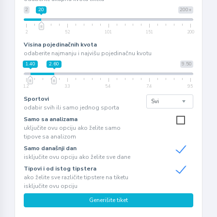
2
20
200+
2
52
101
151
200
Visina pojedinačnih kvota
odaberite najmanju i najvišu pojedinačnu kvotu
1.40
2.60
9.50
1.2
3.3
5.4
7.4
9.5
Sportovi
odabir svih ili samo jednog sporta
Samo sa analizama
uključite ovu opciju ako želite samo
tipove sa analizom
Samo današnji dan
isključite ovu opciju ako želite sve dane
Tipovi i od istog tipstera
ako želite sve različite tipstere na tiketu
isključite ovu opciju
Generišite tiket