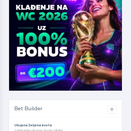
Bet Builder
Ukupna željena kvota
odaberite ukupnu kvotu tiketa