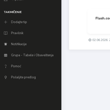
TAKMIČENJE
Flush.co
Dodajte tip
Pravilnik
02.06.2026. 
Notifikacije
Grupa - Tabele i Obaveštenja
Pomoć
Pošaljite predlog