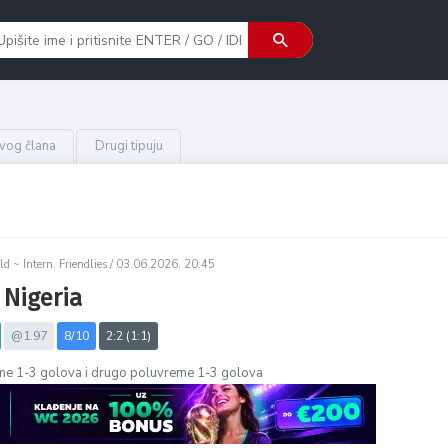
ovog člana
Drugi tipuju
d ~ Intern. Friendlies /
03.06.2026. 20:45
 Nigeria
@1.97
8/10
2:2 (1:1)
me 1-3 golova i drugo poluvreme 1-3 golova