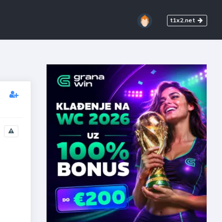
t1x2.net