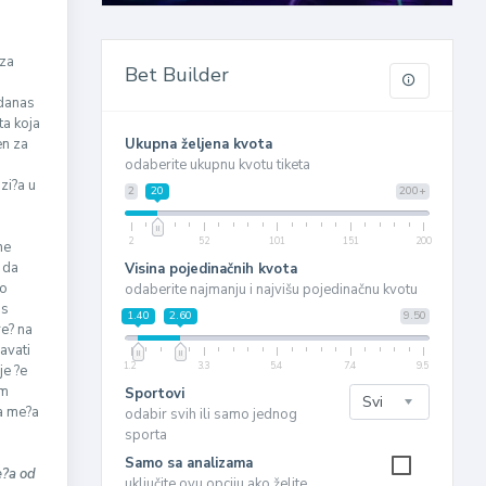
 za
Bet Builder
,danas
ta koja
en za
Ukupna željena kvota
odaberite ukupnu kvotu tiketa
zi?a u
2
20
200+
2
52
101
151
200
ne
o da
Visina pojedinačnih kvota
to
odaberite najmanju i najvišu pojedinačnu kvotu
os
1.40
2.60
9.50
re? na
avati
1.2
3.3
5.4
7.4
9.5
je ?e
om
Sportovi
va me?a
odabir svih ili samo jednog
sporta
Samo sa analizama
e?a od
uključite ovu opciju ako želite