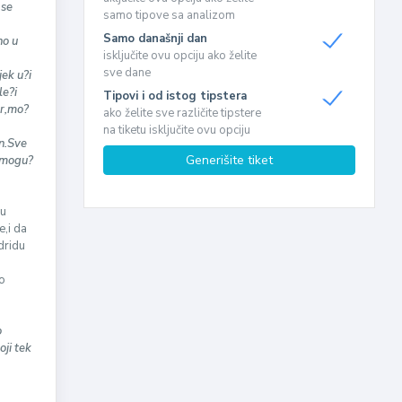
 se
samo tipove sa analizom
Samo današnji dan
no u
isključite ovu opciju ako želite
sve dane
jek u?i
le?i
Tipovi i od istog tipstera
er,mo?
ako želite sve različite tipstere
na tiketu isključite ovu opciju
an.Sve
Generišite tiket
e mogu?
ju
,i da
dridu
g
to
o
ji tek