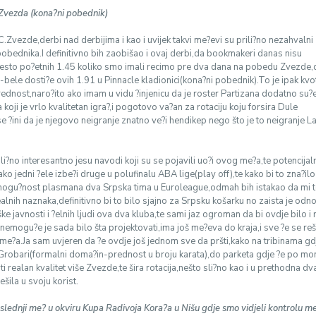
 Zvezda (kona?ni pobednik)
C.Zvezde,derbi nad derbijima i kao i uvijek takvi me?evi su prili?no nezahvalni
obednika.I definitivno bih zaobišao i ovaj derbi,da bookmakeri danas nisu
mesto po?etnih 1.45 koliko smo imali recimo pre dva dana na pobedu Zvezde
-bele dosti?e ovih 1.91 u Pinnacle kladionici(kona?ni pobednik).To je ipak kvo
ednost,naro?ito ako imam u vidu ?injenicu da je roster Partizana dodatno su?
 koji je vrlo kvalitetan igra?,i pogotovo va?an za rotaciju koju forsira Dule
se ?ini da je njegovo neigranje znatno ve?i hendikep nego što je to neigranje La
li?no interesantno jesu navodi koji su se pojavili uo?i ovog me?a,te potencijal
ako jedni ?ele izbe?i druge u polufinalu ABA lige(play off),te kako bi to zna?il
 mogu?nost plasmana dva Srpska tima u Euroleague,odmah bih istakao da mi 
alnih naznaka,definitivno bi to bilo sjajno za Srpsku košarku no zaista je odn
e javnosti i ?elnih ljudi ova dva kluba,te sami jaz ogroman da bi ovdje bilo i 
nemogu?e je sada bilo šta projektovati,ima još me?eva do kraja,i sve ?e se reš
e?a.Ja sam uvjeren da ?e ovdje još jednom sve da pršti,kako na tribinama gd
Grobari(formalni doma?in-prednost u broju karata),do parketa gdje ?e po m
ati realan kvalitet više Zvezde,te šira rotacija,nešto sli?no kao i u prethodna d
ešila u svoju korist.
oslednji me? u okviru Kupa Radivoja Kora?a u Nišu gdje smo vidjeli kontrolu m