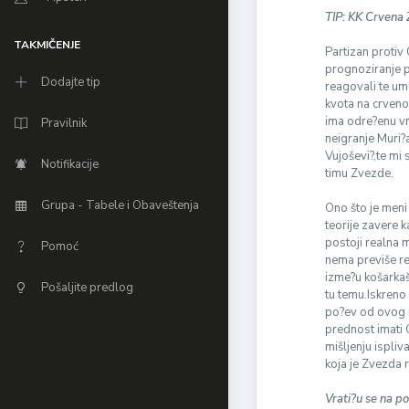
TIP: KK Crvena
TAKMIČENJE
Partizan protiv 
prognoziranje p
Dodajte tip
reagovali te u
kvota na crveno
ima odre?enu vr
Pravilnik
neigranje Muri?a
Vujoševi?,te mi 
Notifikacije
timu Zvezde.
Grupa - Tabele i Obaveštenja
Ono što je meni 
teorije zavere k
postoji realna
Pomoć
nema previše re
izme?u košarkašk
Pošaljite predlog
tu temu.Iskreno 
po?ev od ovog m
prednost imati 
mišljenju ispliv
koja je Zvezda r
Vrati?u se na p