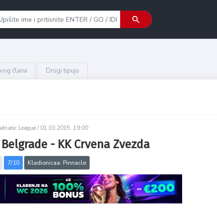
ovog člana
Drugi tipuju
g
Adriatic League /
01.03.2015. 19:00
 Belgrade - KK Crvena Zvezda
7/10
Kladionicaa: Pinnacle