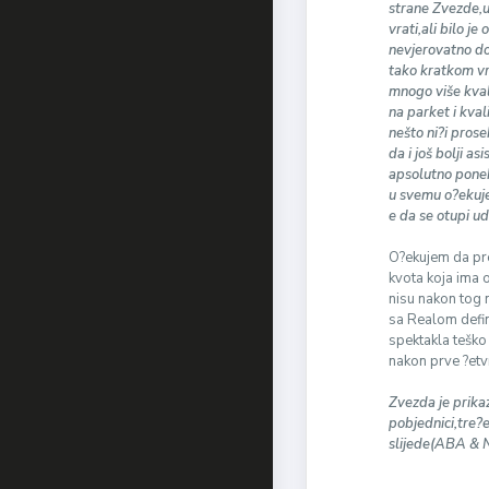
strane Zvezde,u
vrati,ali bilo j
nevjerovatno do
tako kratkom vr
mnogo više kvali
na parket i kval
nešto ni?i pros
da i još bolji a
apsolutno ponek
u svemu o?ekuje
e da se otupi u
O?ekujem da pre
kvota koja ima 
nisu nakon tog 
sa Realom defin
spektakla teško 
nakon prve ?etvr
Zvezda je prikaz
pobjednici,tre?
slijede(ABA & N