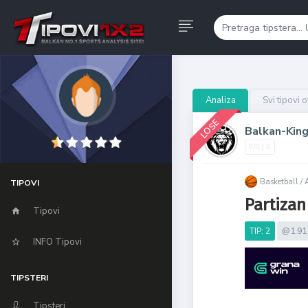
Analiza
Svi tipovi 
LOSE
Balkan-Kin
0/0 | 0
Basketball /
TIPOVI
Partizan
Tipovi
TIP: 2
@1.91
INFO Tipovi
TIPSTERI
Tipsteri