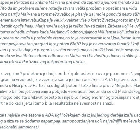
speo je Partizan na krilima Ma?vana pre svih da zapreti u jednom trenutku,da
e o?ito da im problem su?ene rotacije stvara veliki problem,a opet imam u vidu
bru partiju Ma?vana u tom me?u,veliko je pitanje dal mo?e ponoviti nešto sli?
emenskom intervalu.Klupa je veliki kvalitet više u korist Zvezde,prosto imaju
tetnih opcija,imaju Marjanovi?a kojeg je teško ?uvati zaista,Zirbesa koji ?e uvi
itetno odraditi minute kada Marjanovi? odmori,sjajnog Williamsa koji istina be
ek poena po me?u u poslednje vreme,no to je neverovatan igra?,kvalitetan šut
sistent,nevjerovatan pregled igre,potom Bla?i? koji je neverovatan fanatik i koji
ad i previše daje,te pregori u svojim emocijama,no igra?ki kvalitet je nespor
m da se kvalitetno odradi odbrana na Ma?vanu i Pavlovi?u,odnosno koliko j
darna oštrica Partizanovog košgeterskog u?inka.
 svega me? protekne u jednoj sportskoj atmosferi,no ovo je po mom mišljen
ogromnu vrednost,jer Zvezda je samo jednom pora?ena u ABA ligi ove sezone
me?a u Nišu protiv Partizana,odigrali potom i teško finale protiv Mege,te u Ma
itivno bih bio još uvjereniji u pobjedu ve?eras,ali budu?i da se od Madridsko
moglo bilo šta o?ekivati,prosto tu i nije bilo nekog enormnog trošenja,naro?i
tine do kada je tu i tamo bila rezultatska neizvesnost na snazi.
ala najviše ove sezone u ABA ligi,i o?ekujem da iz još jednog derbija iza?u ka
eg u nizu te se dodatno napumpaju samopouzdanjem uo?i najva?nijih me?eva ko
acionalni šampionat).