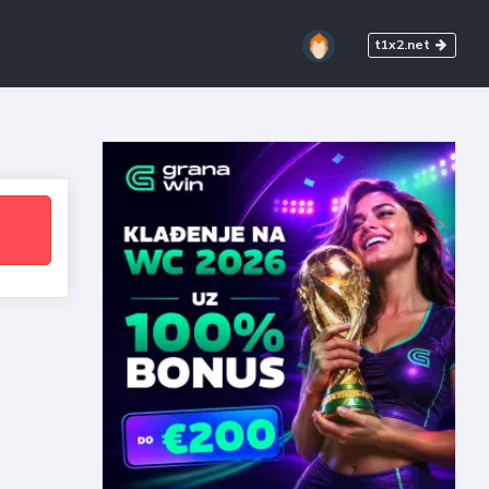
t1x2.net